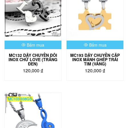
Bấm mua
Bấm mua
MC132 DÂY CHUYỀN ĐÔI
MC193 DÂY CHUYỀN CẶP
INOX CHỮ LOVE (TRẮNG
INOX MẢNH GHÉP TRÁI
ĐEN)
TIM (VÀNG)
120,000
₫
120,000
₫
MC103-038GS