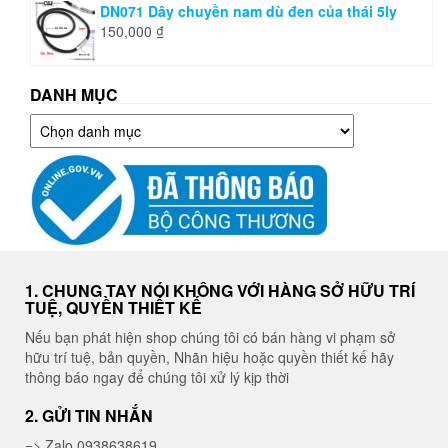
DN071 Dây chuyền nam dù đen của thái 5ly
150,000
₫
DANH MỤC
Danh
mục
1. CHUNG TAY NÓI KHÔNG VỚI HÀNG SỞ HỮU TRÍ
TUỆ, QUYỀN THIẾT KẾ
Nếu bạn phát hiện shop chúng tôi có bán hàng vi phạm sở
hữu trí tuệ, bản quyền, Nhãn hiệu hoặc quyền thiết kế hãy
thông báo ngay để chúng tôi xử lý kịp thời
2. GỬI TIN NHẮN
=> Zalo 0938638619