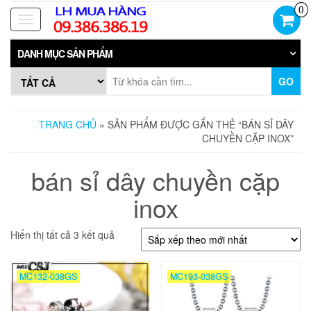
Skip
0
to
Toggle
the
navigation
content
DANH MỤC SẢN PHẨM
GO
TRANG CHỦ
» SẢN PHẨM ĐƯỢC GẮN THẺ “BÁN SỈ DÂY
CHUYỀN CẶP INOX”
bán sỉ dây chuyền cặp
inox
Đã
Hiển thị tất cả 3 kết quả
sắp
xếp
theo
MC132-038GS
MC193-038GS
mới
nhất