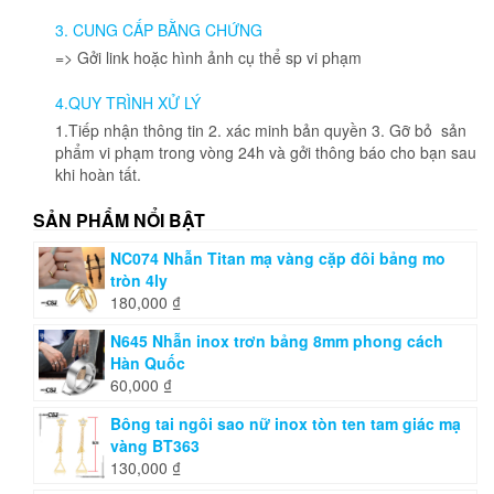
3. CUNG CẤP BẰNG CHỨNG
=> Gởi link hoặc hình ảnh cụ thể sp vi phạm
4.QUY TRÌNH XỬ LÝ
1.Tiếp nhận thông tin 2. xác minh bản quyền 3. Gỡ bỏ sản
phẩm vi phạm trong vòng 24h và gởi thông báo cho bạn sau
khi hoàn tất.
SẢN PHẨM NỔI BẬT
NC074 Nhẫn Titan mạ vàng cặp đôi bảng mo
tròn 4ly
180,000
₫
N645 Nhẫn inox trơn bảng 8mm phong cách
Hàn Quốc
60,000
₫
Bông tai ngôi sao nữ inox tòn ten tam giác mạ
vàng BT363
130,000
₫