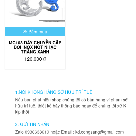
Bấm mua
MC103 DÂY CHUYỀN CẶP
ĐÔI INOX NỐT NHẠC
TRẮNG XANH
120,000
₫
1.NÓI KHÔNG HÀNG SỠ HỮU TRÍ TUỆ
Nếu bạn phát hiện shop chúng tôi có bán hàng vi phạm sở
hữu trí tuệ, thiết kế hãy thông báo ngay để chúng tôi xử lý
kịp thời
2. GỬI TIN NHẮN
Zalo 0938638619 hoặc Email : kd.congsang@gmail.com