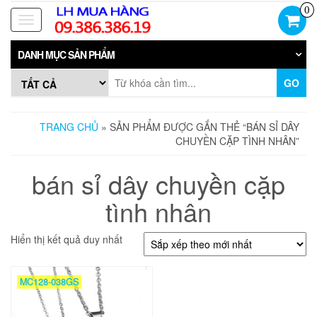
Skip
0
to
Toggle
the
navigation
content
DANH MỤC SẢN PHẨM
GO
TRANG CHỦ
» SẢN PHẨM ĐƯỢC GẮN THẺ “BÁN SỈ DÂY
CHUYỀN CẶP TÌNH NHÂN”
bán sỉ dây chuyền cặp
tình nhân
Hiển thị kết quả duy nhất
MC128-038GS