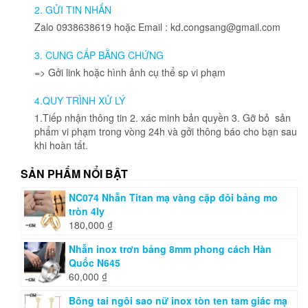
2. GỬI TIN NHẮN
Zalo 0938638619 hoặc Email : kd.congsang@gmail.com
3. CUNG CẤP BẰNG CHỨNG
=> Gởi link hoặc hình ảnh cụ thể sp vi phạm
4.QUY TRÌNH XỬ LÝ
1.Tiếp nhận thông tin 2. xác minh bản quyền 3. Gỡ bỏ sản
phẩm vi phạm trong vòng 24h và gởi thông báo cho bạn sau
khi hoàn tất.
SẢN PHẨM NỔI BẬT
NC074 Nhẫn Titan mạ vàng cặp đôi bảng mo
tròn 4ly
180,000
₫
Nhẫn inox trơn bảng 8mm phong cách Hàn
Quốc N645
60,000
₫
Bông tai ngôi sao nữ inox tòn ten tam giác mạ