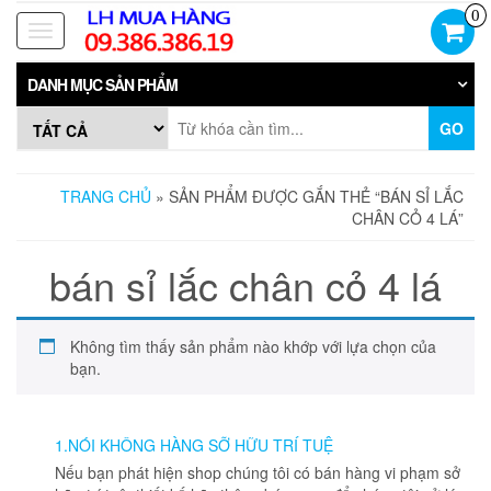
Skip
0
to
Toggle
the
navigation
content
DANH MỤC SẢN PHẨM
GO
TRANG CHỦ
» SẢN PHẨM ĐƯỢC GẮN THẺ “BÁN SỈ LẮC
CHÂN CỎ 4 LÁ”
bán sỉ lắc chân cỏ 4 lá
Không tìm thấy sản phẩm nào khớp với lựa chọn của
bạn.
1.NÓI KHÔNG HÀNG SỠ HỮU TRÍ TUỆ
Nếu bạn phát hiện shop chúng tôi có bán hàng vi phạm sở