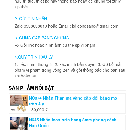
hữu trí tuệ, thiết kế hãy thông báo ngay để chúng tôi xử lý
kịp thời
2. GỬI TIN NHẮN
Zalo 0938638619 hoặc Email : kd.congsang@gmail.com
3. CUNG CẤP BẰNG CHỨNG
=> Gởi link hoặc hình ảnh cụ thể sp vi phạm
4.QUY TRÌNH XỬ LÝ
1.Tiếp nhận thông tin 2. xác minh bản quyền 3. Gỡ bỏ sản
phẩm vi phạm trong vòng 24h và gởi thông báo cho bạn sau
khi hoàn tất.
SẢN PHẨM NỔI BẬT
NC074 Nhẫn Titan mạ vàng cặp đôi bảng mo
tròn 4ly
180,000
₫
N645 Nhẫn inox trơn bảng 8mm phong cách
Hàn Quốc