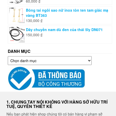
60,000
₫
Bông tai ngôi sao nữ inox tòn ten tam giác mạ
vàng BT363
130,000
₫
Dây chuyền nam dù đen của thái 5ly DN071
150,000
₫
DANH MỤC
Danh
mục
1. CHUNG TAY NÓI KHÔNG VỚI HÀNG SỞ HỮU TRÍ
TUỆ, QUYỀN THIẾT KẾ
Nếu bạn phát hiện shop chúng tôi có bán hàng vi phạm sở