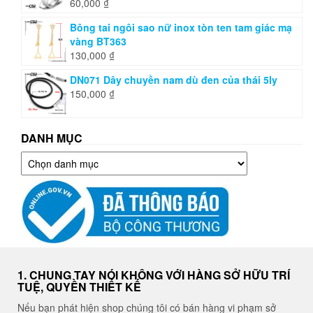
60,000
₫
Bông tai ngôi sao nữ inox tòn ten tam giác mạ
vàng BT363
130,000
₫
DN071 Dây chuyền nam dù đen của thái 5ly
150,000
₫
DANH MỤC
Danh
mục
1. CHUNG TAY NÓI KHÔNG VỚI HÀNG SỞ HỮU TRÍ
TUỆ, QUYỀN THIẾT KẾ
Nếu bạn phát hiện shop chúng tôi có bán hàng vi phạm sở