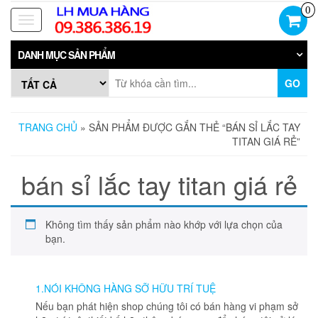
Skip
0
to
Toggle
the
navigation
content
DANH MỤC SẢN PHẨM
GO
TRANG CHỦ
» SẢN PHẨM ĐƯỢC GẮN THẺ “BÁN SỈ LẮC TAY
TITAN GIÁ RẺ”
bán sỉ lắc tay titan giá rẻ
Không tìm thấy sản phẩm nào khớp với lựa chọn của
bạn.
1.NÓI KHÔNG HÀNG SỠ HỮU TRÍ TUỆ
Nếu bạn phát hiện shop chúng tôi có bán hàng vi phạm sở