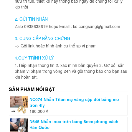
hữu trí tuệ, thiết kế hãy thông báo ngay để chúng tôi xử lý
kịp thời
2. GỬI TIN NHẮN
Zalo 0938638619 hoặc Email : kd.congsang@gmail.com
3. CUNG CẤP BẰNG CHỨNG
=> Gởi link hoặc hình ảnh cụ thể sp vi phạm
4.QUY TRÌNH XỬ LÝ
1.Tiếp nhận thông tin 2. xác minh bản quyền 3. Gỡ bỏ sản
phẩm vi phạm trong vòng 24h và gởi thông báo cho bạn sau
khi hoàn tất.
SẢN PHẨM NỔI BẬT
NC074 Nhẫn Titan mạ vàng cặp đôi bảng mo
tròn 4ly
180,000
₫
N645 Nhẫn inox trơn bảng 8mm phong cách
Hàn Quốc