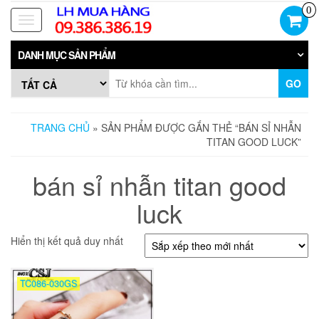
Skip
0
to
Toggle
the
navigation
content
DANH MỤC SẢN PHẨM
GO
TRANG CHỦ
» SẢN PHẨM ĐƯỢC GẮN THẺ “BÁN SỈ NHẪN
TITAN GOOD LUCK”
bán sỉ nhẫn titan good
luck
Hiển thị kết quả duy nhất
TC086-030GS