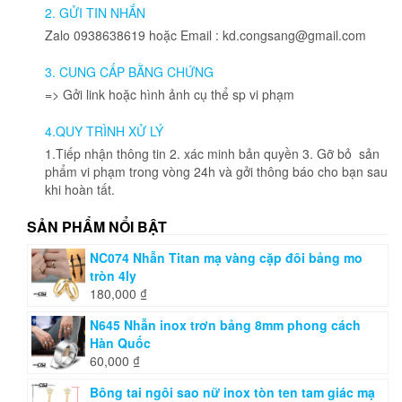
2. GỬI TIN NHẮN
Zalo 0938638619 hoặc Email : kd.congsang@gmail.com
3. CUNG CẤP BẰNG CHỨNG
=> Gởi link hoặc hình ảnh cụ thể sp vi phạm
4.QUY TRÌNH XỬ LÝ
1.Tiếp nhận thông tin 2. xác minh bản quyền 3. Gỡ bỏ sản
phẩm vi phạm trong vòng 24h và gởi thông báo cho bạn sau
khi hoàn tất.
SẢN PHẨM NỔI BẬT
NC074 Nhẫn Titan mạ vàng cặp đôi bảng mo
tròn 4ly
180,000
₫
N645 Nhẫn inox trơn bảng 8mm phong cách
Hàn Quốc
60,000
₫
Bông tai ngôi sao nữ inox tòn ten tam giác mạ