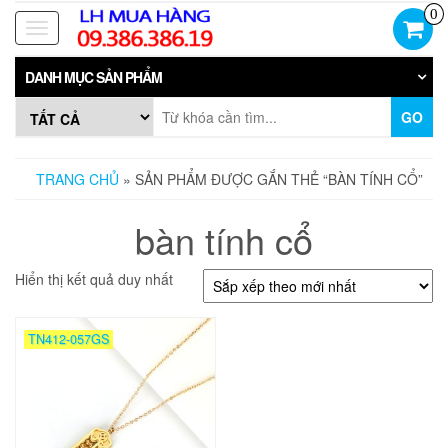
Skip
0
to
Toggle
the
navigation
content
DANH MỤC SẢN PHẨM
GO
TRANG CHỦ
» SẢN PHẨM ĐƯỢC GẮN THẺ “BÀN TÍNH CỔ”
bàn tính cổ
Hiển thị kết quả duy nhất
TN412-057GS