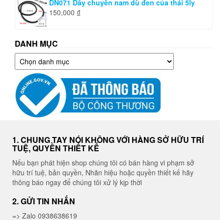
DN071 Dây chuyền nam dù đen của thái 5ly
150,000
₫
DANH MỤC
Danh
mục
1. CHUNG TAY NÓI KHÔNG VỚI HÀNG SỞ HỮU TRÍ
TUỆ, QUYỀN THIẾT KẾ
Nếu bạn phát hiện shop chúng tôi có bán hàng vi phạm sở
hữu trí tuệ, bản quyền, Nhãn hiệu hoặc quyền thiết kế hãy
thông báo ngay để chúng tôi xử lý kịp thời
2. GỬI TIN NHẮN
=> Zalo 0938638619