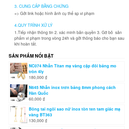
3. CUNG CẤP BẰNG CHỨNG
=> Gởi link hoặc hình ảnh cụ thể sp vi phạm
4.QUY TRÌNH XỬ LÝ
1.Tiếp nhận thông tin 2. xác minh bản quyền 3. Gỡ bỏ sản
phẩm vi phạm trong vòng 24h và gởi thông báo cho bạn sau
khi hoàn tất.
SẢN PHẨM NỔI BẬT
NC074 Nhẫn Titan mạ vàng cặp đôi bảng mo
tròn 4ly
180,000
₫
N645 Nhẫn inox trơn bảng 8mm phong cách
Hàn Quốc
60,000
₫
Bông tai ngôi sao nữ inox tòn ten tam giác mạ
vàng BT363
130,000
₫