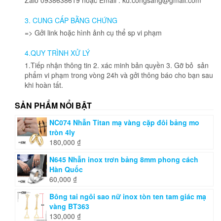
3. CUNG CẤP BẰNG CHỨNG
=> Gởi link hoặc hình ảnh cụ thể sp vi phạm
4.QUY TRÌNH XỬ LÝ
1.Tiếp nhận thông tin 2. xác minh bản quyền 3. Gỡ bỏ sản
phẩm vi phạm trong vòng 24h và gởi thông báo cho bạn sau
khi hoàn tất.
SẢN PHẨM NỔI BẬT
NC074 Nhẫn Titan mạ vàng cặp đôi bảng mo
tròn 4ly
180,000
₫
N645 Nhẫn inox trơn bảng 8mm phong cách
Hàn Quốc
60,000
₫
Bông tai ngôi sao nữ inox tòn ten tam giác mạ
vàng BT363
130,000
₫