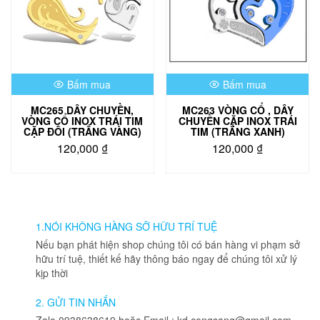
Bấm mua
Bấm mua
MC265 DÂY CHUYỀN,
MC263 VÒNG CỔ , DÂY
VÒNG CỔ INOX TRÁI TIM
CHUYỀN CẶP INOX TRÁI
CẶP ĐÔI (TRẮNG VÀNG)
TIM (TRẮNG XANH)
120,000
₫
120,000
₫
1.NÓI KHÔNG HÀNG SỠ HỮU TRÍ TUỆ
Nếu bạn phát hiện shop chúng tôi có bán hàng vi phạm sở
hữu trí tuệ, thiết kế hãy thông báo ngay để chúng tôi xử lý
kịp thời
2. GỬI TIN NHẮN
Zalo 0938638619 hoặc Email : kd.congsang@gmail.com