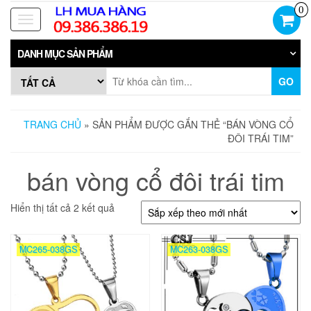
Skip
0
to
Toggle
the
navigation
content
DANH MỤC SẢN PHẨM
GO
TRANG CHỦ
» SẢN PHẨM ĐƯỢC GẮN THẺ “BÁN VÒNG CỔ
ĐÔI TRÁI TIM”
bán vòng cổ đôi trái tim
Đã
Hiển thị tất cả 2 kết quả
sắp
xếp
theo
MC265-038GS
MC263-038GS
mới
nhất