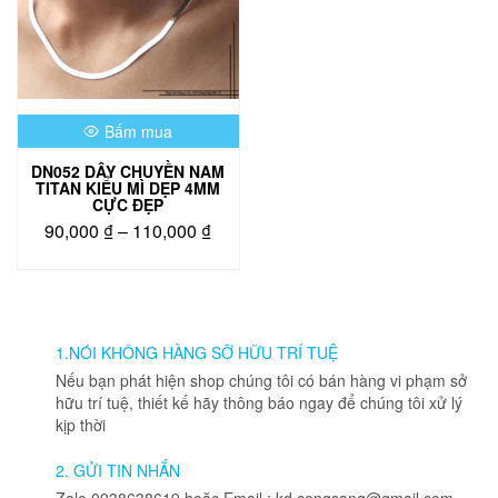
Bấm mua
DN052 DÂY CHUYỀN NAM
TITAN KIỂU MÌ DẸP 4MM
CỰC ĐẸP
Khoảng
90,000
₫
–
110,000
₫
giá:
Sản
từ
phẩm
90,000 ₫
này
đến
có
110,000 ₫
nhiều
1.NÓI KHÔNG HÀNG SỠ HỮU TRÍ TUỆ
biến
Nếu bạn phát hiện shop chúng tôi có bán hàng vi phạm sở
thể.
hữu trí tuệ, thiết kế hãy thông báo ngay để chúng tôi xử lý
Các
kịp thời
tùy
chọn
2. GỬI TIN NHẮN
có
Zalo 0938638619 hoặc Email : kd.congsang@gmail.com