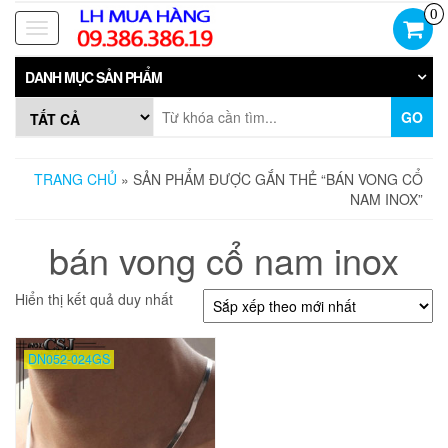
Skip
0
to
Toggle
the
navigation
content
DANH MỤC SẢN PHẨM
GO
TRANG CHỦ
» SẢN PHẨM ĐƯỢC GẮN THẺ “BÁN VONG CỔ
NAM INOX”
bán vong cổ nam inox
Hiển thị kết quả duy nhất
DN052-024GS