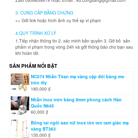
thể
được
3. CUNG CẤP BẰNG CHỨNG
chọn
=> Gởi link hoặc hình ảnh cụ thể sp vi phạm
trên
trang
4.QUY TRÌNH XỬ LÝ
sản
phẩm
1.Tiếp nhận thông tin 2. xác minh bản quyền 3. Gỡ bỏ sản
phẩm vi phạm trong vòng 24h và gởi thông báo cho bạn sau
khi hoàn tất.
SẢN PHẨM NỔI BẬT
NC074 Nhẫn Titan mạ vàng cặp đôi bảng mo
tròn 4ly
180,000
₫
Nhẫn inox trơn bảng 8mm phong cách Hàn
Quốc N645
60,000
₫
Bông tai ngôi sao nữ inox tòn ten tam giác mạ
vàng BT363
130,000
₫