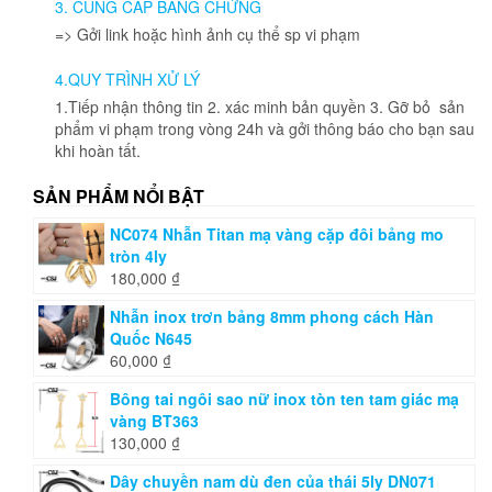
3. CUNG CẤP BẰNG CHỨNG
=> Gởi link hoặc hình ảnh cụ thể sp vi phạm
4.QUY TRÌNH XỬ LÝ
1.Tiếp nhận thông tin 2. xác minh bản quyền 3. Gỡ bỏ sản
phẩm vi phạm trong vòng 24h và gởi thông báo cho bạn sau
khi hoàn tất.
SẢN PHẨM NỔI BẬT
NC074 Nhẫn Titan mạ vàng cặp đôi bảng mo
tròn 4ly
180,000
₫
Nhẫn inox trơn bảng 8mm phong cách Hàn
Quốc N645
60,000
₫
Bông tai ngôi sao nữ inox tòn ten tam giác mạ
vàng BT363
130,000
₫
Dây chuyền nam dù đen của thái 5ly DN071