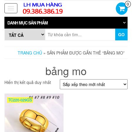
Skip
0
to
Toggle
the
navigation
content
DANH MỤC SẢN PHẨM
GO
TRANG CHỦ
» SẢN PHẨM ĐƯỢC GẮN THẺ “BẢNG MO”
bảng mo
Hiển thị kết quả duy nhất
TC220-029GS