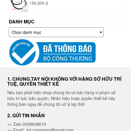
150,000
₫
DANH MỤC
Danh
mục
1. CHUNG TAY NÓI KHÔNG VỚI HÀNG SỞ HỮU TRÍ
TUỆ, QUYỀN THIẾT KẾ
Nếu bạn phát hiện shop chúng tôi có bán hàng vi phạm sở
hữu trí tuệ, bản quyền, Nhãn hiệu hoặc quyền thiết kế hãy
thông báo ngay để chúng tôi xử lý kịp thời
2. GỬI TIN NHẮN
=> Zalo 0938638619
=> Email : kd.congsang@gmail.com