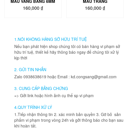
phẩm
phẩm
MÀU VÀNG BẢNG 6MM
MÀU TRẮNG
160,000
₫
160,000
₫
Sản
Sản
phẩm
phẩm
này
này
có
có
nhiều
nhiều
1.NÓI KHÔNG HÀNG SỠ HỮU TRÍ TUỆ
biến
biến
Nếu bạn phát hiện shop chúng tôi có bán hàng vi phạm sở
thể.
thể.
hữu trí tuệ, thiết kế hãy thông báo ngay để chúng tôi xử lý
Các
Các
kịp thời
tùy
tùy
chọn
chọn
2. GỬI TIN NHẮN
có
có
Zalo 0938638619 hoặc Email : kd.congsang@gmail.com
thể
thể
được
được
3. CUNG CẤP BẰNG CHỨNG
chọn
chọn
=> Gởi link hoặc hình ảnh cụ thể sp vi phạm
trên
trên
trang
trang
4.QUY TRÌNH XỬ LÝ
sản
sản
phẩm
phẩm
1.Tiếp nhận thông tin 2. xác minh bản quyền 3. Gỡ bỏ sản
phẩm vi phạm trong vòng 24h và gởi thông báo cho bạn sau
khi hoàn tất.