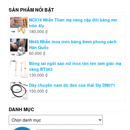
SẢN PHẨM NỔI BẬT
NC074 Nhẫn Titan mạ vàng cặp đôi bảng mo
tròn 4ly
180,000
₫
N645 Nhẫn inox trơn bảng 8mm phong cách
Hàn Quốc
60,000
₫
Bông tai ngôi sao nữ inox tòn ten tam giác mạ
vàng BT363
130,000
₫
Dây chuyền nam dù đen của thái 5ly DN071
150,000
₫
DANH MỤC
Danh
mục