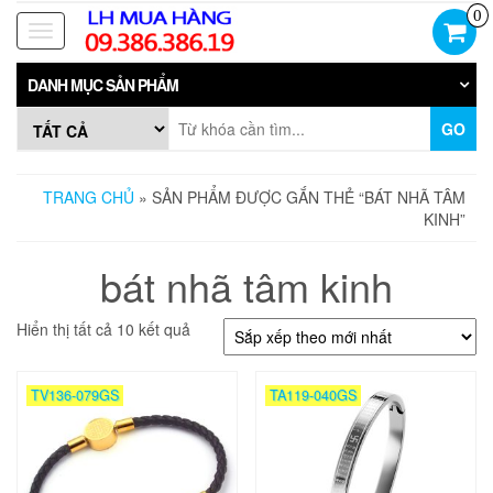
Skip
0
to
Toggle
the
navigation
content
DANH MỤC SẢN PHẨM
GO
TRANG CHỦ
» SẢN PHẨM ĐƯỢC GẮN THẺ “BÁT NHÃ TÂM
KINH”
bát nhã tâm kinh
Đã
Hiển thị tất cả 10 kết quả
sắp
xếp
theo
TV136-079GS
TA119-040GS
mới
nhất