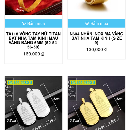
có
thể
được
chọn
Bấm mua
Bấm mua
trên
trang
TA118 VÒNG TAY NỮ TITAN
N604 NHẪN INOX MẠ VÀNG
sản
BÁT NHÃ TÂM KINH MÀU
BÁT NHÃ TÂM KINH (SIZE
phẩm
VÀNG BẢNG 6MM (52-54-
9)
56-58)
130,000
₫
160,000
₫
Sản
Sản
phẩm
phẩm
này
này
có
có
nhiều
DN156-028GS
DN155-030GS
nhiều
biến
biến
thể.
thể.
Các
Các
tùy
tùy
chọn
chọn
có
có
thể
thể
được