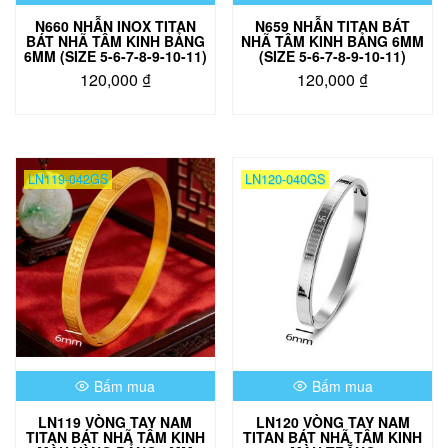
trang
trang
N660 NHẪN INOX TITAN
N659 NHẪN TITAN BÁT
sản
sản
BÁT NHÃ TÂM KINH BẢNG
NHÃ TÂM KINH BẢNG 6MM
phẩm
phẩm
6MM (SIZE 5-6-7-8-9-10-11)
(SIZE 5-6-7-8-9-10-11)
120,000
₫
120,000
₫
Sản
Sản
phẩm
phẩm
này
này
có
có
LN119-042GS
LN120-040GS
nhiều
nhiều
biến
biến
thể.
thể.
Các
Các
tùy
tùy
chọn
chọn
có
có
thể
thể
được
được
chọn
chọn
Bấm mua
Bấm mua
trên
trên
trang
trang
LN119 VÒNG TAY NAM
LN120 VÒNG TAY NAM
sản
sản
TITAN BÁT NHÃ TÂM KINH
TITAN BÁT NHÃ TÂM KINH