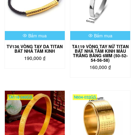
Bấm mua
Bấm mua
TV136 VÒNG TAY DA TITAN
TA119 VÒNG TAY NỮ TITAN
BÁT NHÃ TÂM KINH
BÁT NHÃ TÂM KINH MÀU
TRẮNG BẢNG 6MM (50-52-
190,000
₫
54-56-58)
160,000
₫
Sản
phẩm
này
có
TA118-040GS
N604-032GS
nhiều
biến
thể.
Các
tùy
chọn