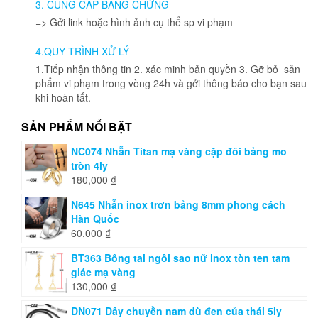
3. CUNG CẤP BẰNG CHỨNG
=> Gởi link hoặc hình ảnh cụ thể sp vi phạm
4.QUY TRÌNH XỬ LÝ
1.Tiếp nhận thông tin 2. xác minh bản quyền 3. Gỡ bỏ sản
phẩm vi phạm trong vòng 24h và gởi thông báo cho bạn sau
khi hoàn tất.
SẢN PHẨM NỔI BẬT
NC074 Nhẫn Titan mạ vàng cặp đôi bảng mo
tròn 4ly
180,000
₫
N645 Nhẫn inox trơn bảng 8mm phong cách
Hàn Quốc
60,000
₫
BT363 Bông tai ngôi sao nữ inox tòn ten tam
giác mạ vàng
130,000
₫
DN071 Dây chuyền nam dù đen của thái 5ly