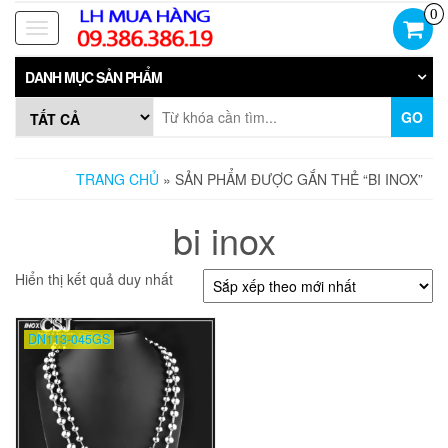
Skip
0
to
Toggle
the
navigation
content
DANH MỤC SẢN PHẨM
GO
TRANG CHỦ
» SẢN PHẨM ĐƯỢC GẮN THẺ “BI INOX”
bi inox
Hiển thị kết quả duy nhất
DN113-045GS