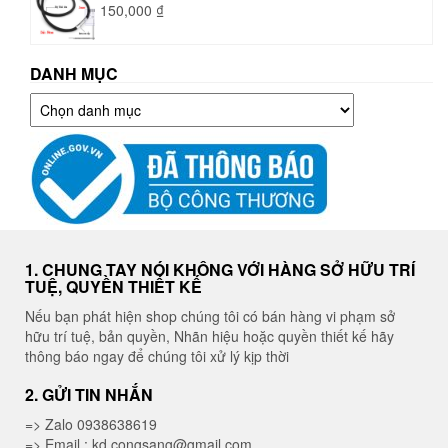
150,000
₫
DANH MỤC
Danh
mục
1. CHUNG TAY NÓI KHÔNG VỚI HÀNG SỞ HỮU TRÍ
TUỆ, QUYỀN THIẾT KẾ
Nếu bạn phát hiện shop chúng tôi có bán hàng vi phạm sở
hữu trí tuệ, bản quyền, Nhãn hiệu hoặc quyền thiết kế hãy
thông báo ngay để chúng tôi xử lý kịp thời
2. GỬI TIN NHẮN
=> Zalo 0938638619
=> Email : kd.congsang@gmail.com