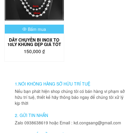
Bấm mua
DÂY CHUYỀN BI INOX TO
10LY KHỦNG ĐẸP GIÁ TỐT
150,000
₫
1.NÓI KHÔNG HÀNG SỠ HỮU TRÍ TUỆ
Nếu bạn phát hiện shop chúng tôi có bán hàng vi phạm sở
hữu trí tuệ, thiết kế hãy thông báo ngay để chúng tôi xử lý
kịp thời
2. GỬI TIN NHẮN
Zalo 0938638619 hoặc Email : kd.congsang@gmail.com