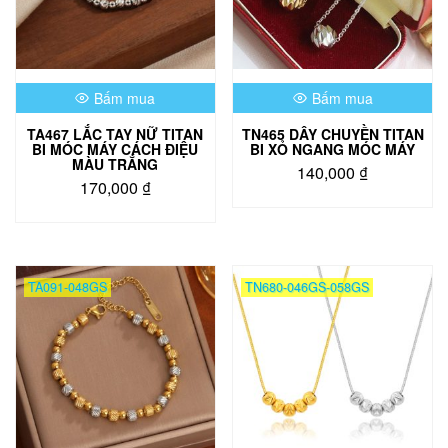
Bấm mua
Bấm mua
TA467 LẮC TAY NỮ TITAN
TN465 DÂY CHUYỀN TITAN
BI MÓC MÁY CÁCH ĐIỆU
BI XỎ NGANG MÓC MÁY
MÀU TRẮNG
140,000
₫
170,000
₫
Sản
phẩm
này
có
nhiều
TA091-048GS
TN680-046GS-058GS
biến
thể.
Các
tùy
chọn
có
thể
được