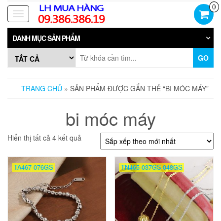
Skip
0
to
Toggle
the
navigation
content
DANH MỤC SẢN PHẨM
GO
TRANG CHỦ
» SẢN PHẨM ĐƯỢC GẮN THẺ “BI MÓC MÁY”
bi móc máy
Đã
Hiển thị tất cả 4 kết quả
sắp
xếp
theo
TA467-076GS
TN465-037GS-048GS
mới
nhất