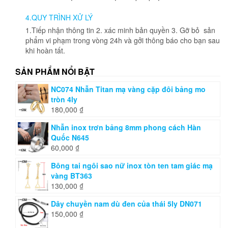
trang
4.QUY TRÌNH XỬ LÝ
sản
phẩm
1.Tiếp nhận thông tin 2. xác minh bản quyền 3. Gỡ bỏ sản
phẩm vi phạm trong vòng 24h và gởi thông báo cho bạn sau
khi hoàn tất.
SẢN PHẨM NỔI BẬT
NC074 Nhẫn Titan mạ vàng cặp đôi bảng mo
tròn 4ly
180,000
₫
Nhẫn inox trơn bảng 8mm phong cách Hàn
Quốc N645
60,000
₫
Bông tai ngôi sao nữ inox tòn ten tam giác mạ
vàng BT363
130,000
₫
Dây chuyền nam dù đen của thái 5ly DN071
150,000
₫