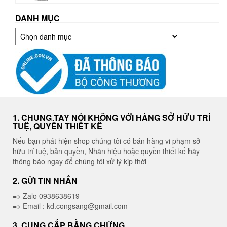
DANH MỤC
Danh
mục
1. CHUNG TAY NÓI KHÔNG VỚI HÀNG SỞ HỮU TRÍ
TUỆ, QUYỀN THIẾT KẾ
Nếu bạn phát hiện shop chúng tôi có bán hàng vi phạm sở
hữu trí tuệ, bản quyền, Nhãn hiệu hoặc quyền thiết kế hãy
thông báo ngay để chúng tôi xử lý kịp thời
2. GỬI TIN NHẮN
=> Zalo 0938638619
=> Email : kd.congsang@gmail.com
3. CUNG CẤP BẰNG CHỨNG