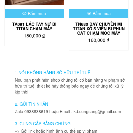
chọn
trên
Bấm mua
Bấm mua
trang
sản
TA091 LẮC TAY NỮ BI
TN680 DÂY CHUYỀN MÌ
phẩm
TITAN CHẠM MÁY
TITAN XỎ 5 VIÊN BI PHUN
CÁT CHẠM MÓC MÁY
150,000
₫
160,000
₫
Sản
phẩm
này
có
nhiều
1.NÓI KHÔNG HÀNG SỠ HỮU TRÍ TUỆ
biến
Nếu bạn phát hiện shop chúng tôi có bán hàng vi phạm sở
thể.
hữu trí tuệ, thiết kế hãy thông báo ngay để chúng tôi xử lý
Các
kịp thời
tùy
chọn
2. GỬI TIN NHẮN
có
Zalo 0938638619 hoặc Email : kd.congsang@gmail.com
thể
được
3. CUNG CẤP BẰNG CHỨNG
chọn
=> Gởi link hoặc hình ảnh cụ thể sp vi phạm
trên