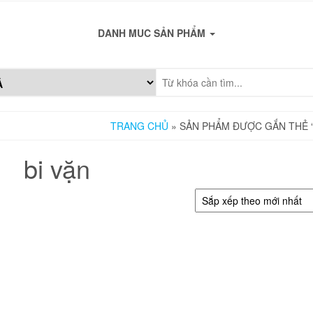
DANH MUC SẢN PHẨM
TRANG CHỦ
» SẢN PHẨM ĐƯỢC GẮN THẺ “
bi vặn