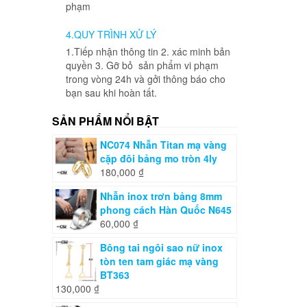
phạm
4.QUY TRÌNH XỬ LÝ
1.Tiếp nhận thông tin 2. xác minh bản
quyền 3. Gỡ bỏ sản phẩm vi phạm
trong vòng 24h và gởi thông báo cho
bạn sau khi hoàn tất.
SẢN PHẨM NỔI BẬT
NC074 Nhẫn Titan mạ vàng
cặp đôi bảng mo tròn 4ly
180,000
₫
Nhẫn inox trơn bảng 8mm
phong cách Hàn Quốc N645
60,000
₫
Bông tai ngôi sao nữ inox
tòn ten tam giác mạ vàng
BT363
130,000
₫