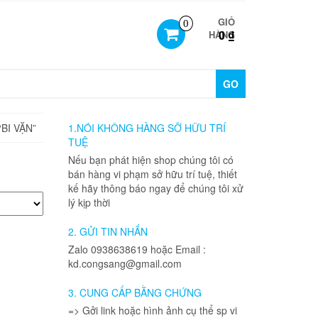
GIỎ
0
0 ₫
HÀNG
GO
BI VẶN”
1.NÓI KHÔNG HÀNG SỠ HỮU TRÍ
TUỆ
Nếu bạn phát hiện shop chúng tôi có
bán hàng vi phạm sở hữu trí tuệ, thiết
kế hãy thông báo ngay để chúng tôi xử
lý kịp thời
2. GỬI TIN NHẮN
Zalo 0938638619 hoặc Email :
kd.congsang@gmail.com
3. CUNG CẤP BẰNG CHỨNG
=> Gởi link hoặc hình ảnh cụ thể sp vi