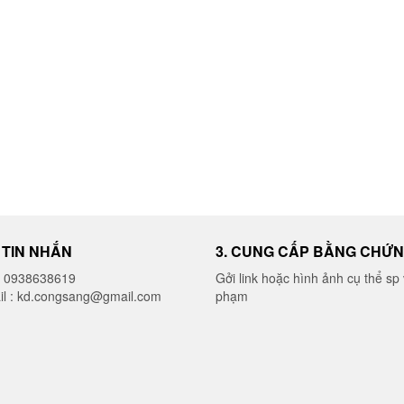
I TIN NHẮN
3. CUNG CẤP BẰNG CHỨ
o 0938638619
Gởi link hoặc hình ảnh cụ thể sp 
il : kd.congsang@gmail.com
phạm