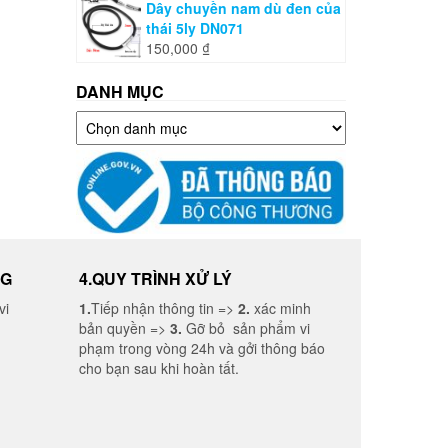
Dây chuyền nam dù đen của
thái 5ly DN071
150,000
₫
DANH MỤC
Danh
mục
NG
4.QUY TRÌNH XỬ LÝ
vi
1.
Tiếp nhận thông tin =>
2.
xác minh
bản quyền =>
3.
Gỡ bỏ sản phẩm vi
phạm trong vòng 24h và gởi thông báo
cho bạn sau khi hoàn tất.