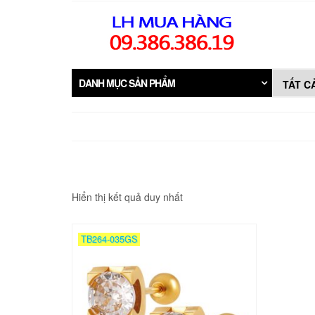
Skip
to
the
content
DANH MỤC SẢN PHẨM
Hiển thị kết quả duy nhất
TB264-035GS