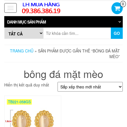
Skip
0
to
Toggle
the
navigation
content
DANH MỤC SẢN PHẨM
GO
TRANG CHỦ
» SẢN PHẨM ĐƯỢC GẮN THẺ “BÔNG ĐÁ MẶT
MÈO”
bông đá mặt mèo
Hiển thị kết quả duy nhất
TB221-058GS