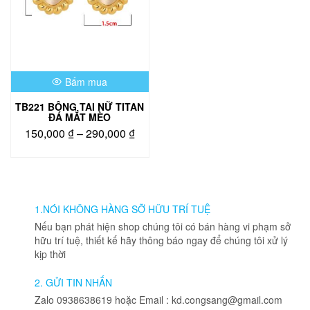
Bấm mua
TB221 BÔNG TAI NỮ TITAN
ĐÁ MẮT MÈO
Khoảng
150,000
₫
–
290,000
₫
giá:
Sản
từ
phẩm
150,000 ₫
này
đến
có
290,000 ₫
nhiều
1.NÓI KHÔNG HÀNG SỠ HỮU TRÍ TUỆ
biến
Nếu bạn phát hiện shop chúng tôi có bán hàng vi phạm sở
thể.
hữu trí tuệ, thiết kế hãy thông báo ngay để chúng tôi xử lý
Các
kịp thời
tùy
chọn
2. GỬI TIN NHẮN
có
Zalo 0938638619 hoặc Email : kd.congsang@gmail.com
thể