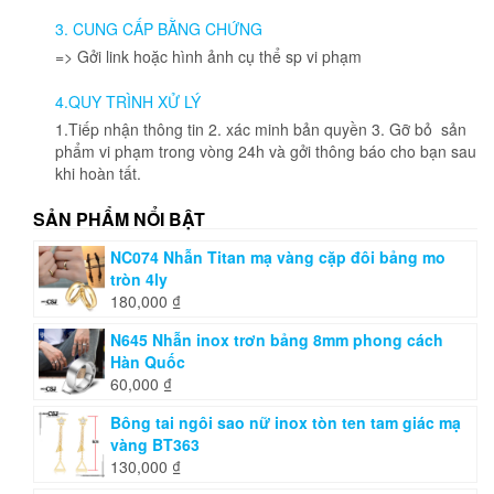
được
3. CUNG CẤP BẰNG CHỨNG
chọn
=> Gởi link hoặc hình ảnh cụ thể sp vi phạm
trên
trang
4.QUY TRÌNH XỬ LÝ
sản
phẩm
1.Tiếp nhận thông tin 2. xác minh bản quyền 3. Gỡ bỏ sản
phẩm vi phạm trong vòng 24h và gởi thông báo cho bạn sau
khi hoàn tất.
SẢN PHẨM NỔI BẬT
NC074 Nhẫn Titan mạ vàng cặp đôi bảng mo
tròn 4ly
180,000
₫
N645 Nhẫn inox trơn bảng 8mm phong cách
Hàn Quốc
60,000
₫
Bông tai ngôi sao nữ inox tòn ten tam giác mạ
vàng BT363
130,000
₫