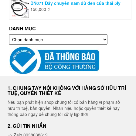
DN071 Dây chuyền nam dù đen của thái 5ly
150,000
₫
DANH MỤC
Danh
mục
1. CHUNG TAY NÓI KHÔNG VỚI HÀNG SỞ HỮU TRÍ
TUỆ, QUYỀN THIẾT KẾ
Nếu bạn phát hiện shop chúng tôi có bán hàng vi phạm sở
hữu trí tuệ, bản quyền, Nhãn hiệu hoặc quyền thiết kế hãy
thông báo ngay để chúng tôi xử lý kịp thời
2. GỬI TIN NHẮN
=> Zalo 0938638619