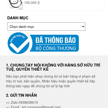
150,000
₫
DANH MỤC
Danh
mục
1. CHUNG TAY NÓI KHÔNG VỚI HÀNG SỞ HỮU TRÍ
TUỆ, QUYỀN THIẾT KẾ
Nếu bạn phát hiện shop chúng tôi có bán hàng vi phạm sở
hữu trí tuệ, bản quyền, Nhãn hiệu hoặc quyền thiết kế hãy
thông báo ngay để chúng tôi xử lý kịp thời
2. GỬI TIN NHẮN
=> Zalo 0938638619
=> Email : kd.congsang@gmail.com