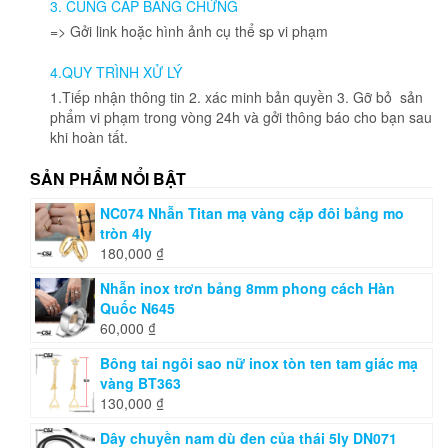
3. CUNG CẤP BẰNG CHỨNG
chọn
=> Gởi link hoặc hình ảnh cụ thể sp vi phạm
trên
trang
4.QUY TRÌNH XỬ LÝ
sản
phẩm
1.Tiếp nhận thông tin 2. xác minh bản quyền 3. Gỡ bỏ sản
phẩm vi phạm trong vòng 24h và gởi thông báo cho bạn sau
khi hoàn tất.
SẢN PHẨM NỔI BẬT
NC074 Nhẫn Titan mạ vàng cặp đôi bảng mo
tròn 4ly
180,000
₫
Nhẫn inox trơn bảng 8mm phong cách Hàn
Quốc N645
60,000
₫
Bông tai ngôi sao nữ inox tòn ten tam giác mạ
vàng BT363
130,000
₫
Dây chuyền nam dù đen của thái 5ly DN071