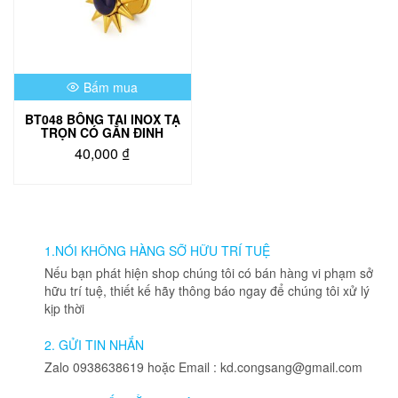
Bấm mua
BT048 BÔNG TAI INOX TẠ
TRỌN CÓ GẮN ĐINH
40,000
₫
Sản
phẩm
này
có
nhiều
1.NÓI KHÔNG HÀNG SỠ HỮU TRÍ TUỆ
biến
Nếu bạn phát hiện shop chúng tôi có bán hàng vi phạm sở
thể.
hữu trí tuệ, thiết kế hãy thông báo ngay để chúng tôi xử lý
Các
kịp thời
tùy
chọn
2. GỬI TIN NHẮN
có
Zalo 0938638619 hoặc Email : kd.congsang@gmail.com
thể
được