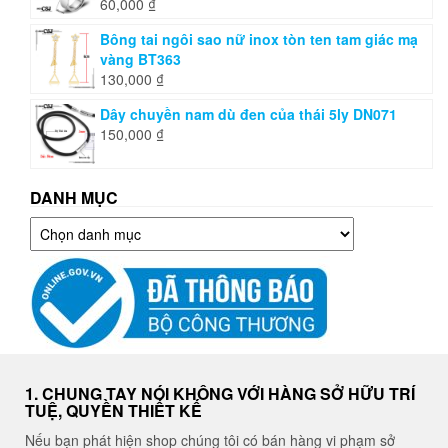
60,000
₫
Bông tai ngôi sao nữ inox tòn ten tam giác mạ
vàng BT363
130,000
₫
Dây chuyền nam dù đen của thái 5ly DN071
150,000
₫
DANH MỤC
Danh
mục
1. CHUNG TAY NÓI KHÔNG VỚI HÀNG SỞ HỮU TRÍ
TUỆ, QUYỀN THIẾT KẾ
Nếu bạn phát hiện shop chúng tôi có bán hàng vi phạm sở