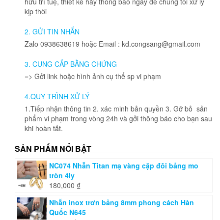
hữu trí tuệ, thiết kế hãy thông báo ngay để chúng tôi xử lý
kịp thời
2. GỬI TIN NHẮN
Zalo 0938638619 hoặc Email : kd.congsang@gmail.com
3. CUNG CẤP BẰNG CHỨNG
=> Gởi link hoặc hình ảnh cụ thể sp vi phạm
4.QUY TRÌNH XỬ LÝ
1.Tiếp nhận thông tin 2. xác minh bản quyền 3. Gỡ bỏ sản
phẩm vi phạm trong vòng 24h và gởi thông báo cho bạn sau
khi hoàn tất.
SẢN PHẨM NỔI BẬT
NC074 Nhẫn Titan mạ vàng cặp đôi bảng mo
tròn 4ly
180,000
₫
Nhẫn inox trơn bảng 8mm phong cách Hàn
Quốc N645