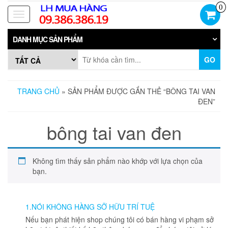
Skip
0
to
Toggle
the
navigation
content
DANH MỤC SẢN PHẨM
GO
TRANG CHỦ
» SẢN PHẨM ĐƯỢC GẮN THẺ “BÔNG TAI VAN
ĐEN”
bông tai van đen
Không tìm thấy sản phẩm nào khớp với lựa chọn của
bạn.
1.NÓI KHÔNG HÀNG SỠ HỮU TRÍ TUỆ
Nếu bạn phát hiện shop chúng tôi có bán hàng vi phạm sở