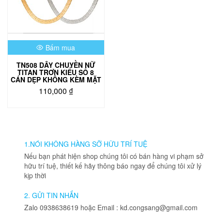
Bấm mua
TN508 DÂY CHUYỀN NỮ
TITAN TRƠN KIỂU SỐ 8
CÁN DẸP KHÔNG KÈM MẶT
110,000
₫
Sản
phẩm
này
có
nhiều
1.NÓI KHÔNG HÀNG SỠ HỮU TRÍ TUỆ
biến
Nếu bạn phát hiện shop chúng tôi có bán hàng vi phạm sở
thể.
hữu trí tuệ, thiết kế hãy thông báo ngay để chúng tôi xử lý
Các
kịp thời
tùy
chọn
2. GỬI TIN NHẮN
có
Zalo 0938638619 hoặc Email : kd.congsang@gmail.com
thể