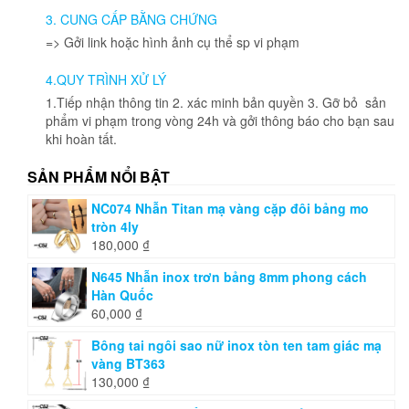
được
3. CUNG CẤP BẰNG CHỨNG
chọn
=> Gởi link hoặc hình ảnh cụ thể sp vi phạm
trên
trang
4.QUY TRÌNH XỬ LÝ
sản
phẩm
1.Tiếp nhận thông tin 2. xác minh bản quyền 3. Gỡ bỏ sản
phẩm vi phạm trong vòng 24h và gởi thông báo cho bạn sau
khi hoàn tất.
SẢN PHẨM NỔI BẬT
NC074 Nhẫn Titan mạ vàng cặp đôi bảng mo
tròn 4ly
180,000
₫
N645 Nhẫn inox trơn bảng 8mm phong cách
Hàn Quốc
60,000
₫
Bông tai ngôi sao nữ inox tòn ten tam giác mạ
vàng BT363
130,000
₫