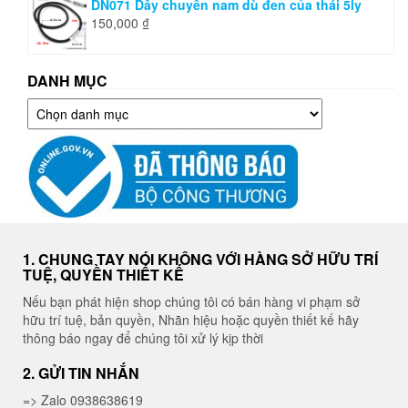
DN071 Dây chuyền nam dù đen của thái 5ly
150,000
₫
DANH MỤC
Danh
mục
1. CHUNG TAY NÓI KHÔNG VỚI HÀNG SỞ HỮU TRÍ
TUỆ, QUYỀN THIẾT KẾ
Nếu bạn phát hiện shop chúng tôi có bán hàng vi phạm sở
hữu trí tuệ, bản quyền, Nhãn hiệu hoặc quyền thiết kế hãy
thông báo ngay để chúng tôi xử lý kịp thời
2. GỬI TIN NHẮN
=> Zalo 0938638619