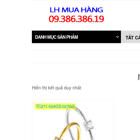
Skip
to
the
content
DANH MỤC SẢN PHẨM
Hiển thị kết quả duy nhất
TC271-024GS-027GS