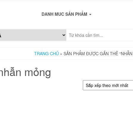
DANH MUC SẢN PHẨM
TRANG CHỦ
» SẢN PHẨM ĐƯỢC GẮN THẺ “NHẪN
nhẫn mỏng