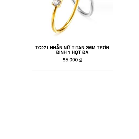
TC271 NHẪN NỮ TITAN 2MM TRƠN
ĐÍNH 1 HỘT ĐÁ
85,000
₫
Sản
phẩm
này
có
nhiều
biến
thể.
Các
tùy
chọn
có
thể