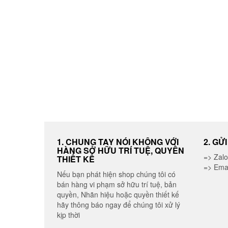
được
chọn
trên
trang
sản
phẩm
1. CHUNG TAY NÓI KHÔNG VỚI
2. GỬ
HÀNG SỞ HỮU TRÍ TUỆ, QUYỀN
=> Zal
THIẾT KẾ
=> Ema
Nếu bạn phát hiện shop chúng tôi có
bán hàng vi phạm sở hữu trí tuệ, bản
quyền, Nhãn hiệu hoặc quyền thiết kế
hãy thông báo ngay để chúng tôi xử lý
kịp thời