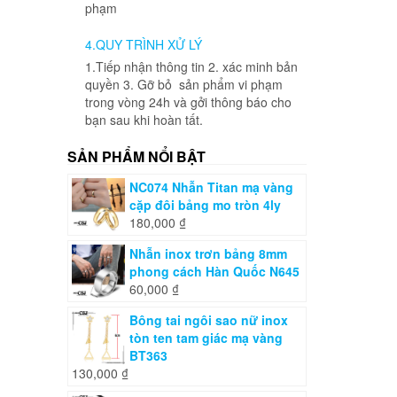
phạm
4.QUY TRÌNH XỬ LÝ
1.Tiếp nhận thông tin 2. xác minh bản
quyền 3. Gỡ bỏ sản phẩm vi phạm
trong vòng 24h và gởi thông báo cho
bạn sau khi hoàn tất.
SẢN PHẨM NỔI BẬT
NC074 Nhẫn Titan mạ vàng
cặp đôi bảng mo tròn 4ly
180,000
₫
Nhẫn inox trơn bảng 8mm
phong cách Hàn Quốc N645
60,000
₫
Bông tai ngôi sao nữ inox
tòn ten tam giác mạ vàng
BT363
130,000
₫