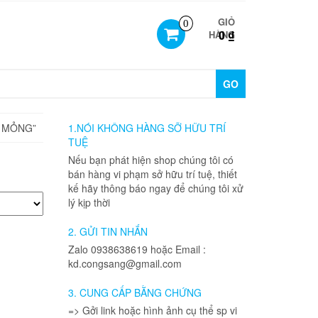
GIỎ
0
0 ₫
HÀNG
GO
 MỎNG”
1.NÓI KHÔNG HÀNG SỠ HỮU TRÍ
TUỆ
Nếu bạn phát hiện shop chúng tôi có
bán hàng vi phạm sở hữu trí tuệ, thiết
kế hãy thông báo ngay để chúng tôi xử
lý kịp thời
2. GỬI TIN NHẮN
Zalo 0938638619 hoặc Email :
kd.congsang@gmail.com
3. CUNG CẤP BẰNG CHỨNG
=> Gởi link hoặc hình ảnh cụ thể sp vi