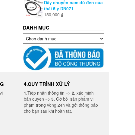
Dây chuyền nam dù đen của
thái 5ly DN071
150,000
₫
DANH MỤC
Danh
mục
NG
4.QUY TRÌNH XỬ LÝ
vi
1.
Tiếp nhận thông tin =>
2.
xác minh
bản quyền =>
3.
Gỡ bỏ sản phẩm vi
phạm trong vòng 24h và gởi thông báo
cho bạn sau khi hoàn tất.