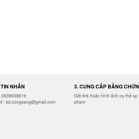
I TIN NHẮN
3. CUNG CẤP BẰNG CHỨ
o 0938638619
Gởi link hoặc hình ảnh cụ thể sp 
il : kd.congsang@gmail.com
phạm