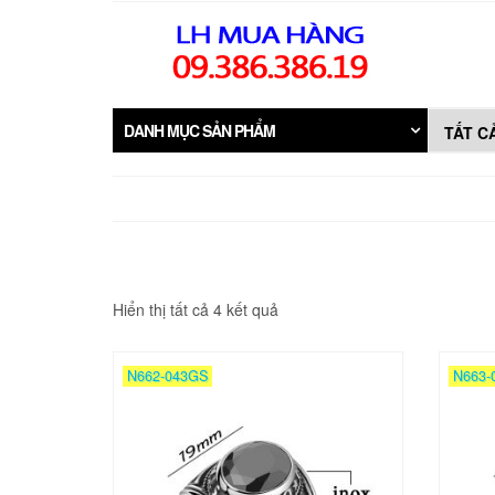
Skip
to
the
content
DANH MỤC SẢN PHẨM
Đã
Hiển thị tất cả 4 kết quả
sắp
xếp
theo
N662-043GS
N663-
mới
nhất