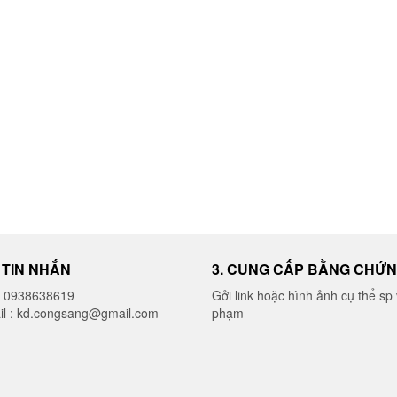
thể
được
được
chọn
chọn
trên
trên
trang
trang
sản
sản
phẩm
phẩm
I TIN NHẮN
3. CUNG CẤP BẰNG CHỨ
o 0938638619
Gởi link hoặc hình ảnh cụ thể sp 
il : kd.congsang@gmail.com
phạm