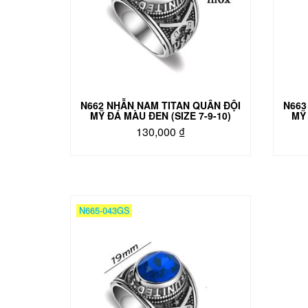
N662 NHẪN NAM TITAN QUÂN ĐỘI
N663
MỸ ĐÁ MÀU ĐEN (SIZE 7-9-10)
MỸ 
130,000
₫
Sản
phẩm
này
có
nhiều
N665-043GS
biến
thể.
Các
tùy
chọn
có
thể