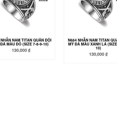
 NHẪN NAM TITAN QUÂN ĐỘI
N664 NHẪN NAM TITAN QU
ĐÁ MÀU ĐỎ (SIZE 7-8-9-10)
MỸ ĐÁ MÀU XANH LÁ (SIZE 
10)
130,000
₫
130,000
₫
Sản
Sản
phẩm
phẩm
này
này
có
có
nhiều
nhiều
biến
biến
thể.
thể.
Các
Các
tùy
tùy
chọn
chọn
có
có
thể