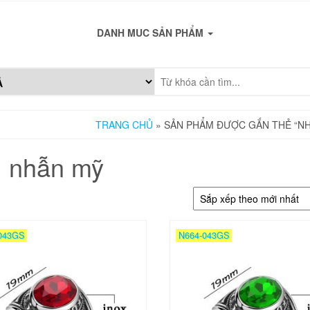
DANH MUC SẢN PHẨM
TRANG CHỦ
» SẢN PHẨM ĐƯỢC GẮN THẺ “N
nhẫn mỹ
043GS
N664-043GS