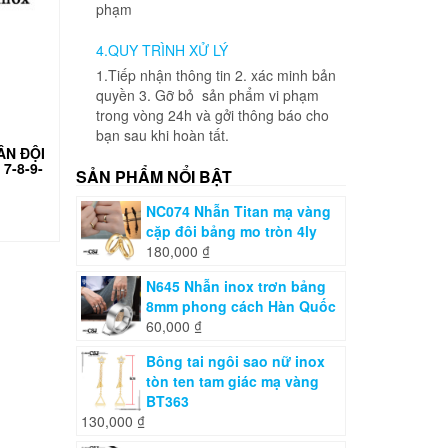
phạm
4.QUY TRÌNH XỬ LÝ
1.Tiếp nhận thông tin 2. xác minh bản
quyền 3. Gỡ bỏ sản phẩm vi phạm
trong vòng 24h và gởi thông báo cho
bạn sau khi hoàn tất.
ÂN ĐỘI
7-8-9-
SẢN PHẨM NỔI BẬT
NC074 Nhẫn Titan mạ vàng
cặp đôi bảng mo tròn 4ly
180,000
₫
N645 Nhẫn inox trơn bảng
8mm phong cách Hàn Quốc
60,000
₫
Bông tai ngôi sao nữ inox
tòn ten tam giác mạ vàng
BT363
130,000
₫