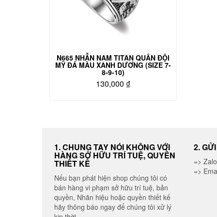
được
chọn
trên
trang
sản
phẩm
N665 NHẪN NAM TITAN QUÂN ĐỘI
MỸ ĐÁ MÀU XANH DƯƠNG (SIZE 7-
8-9-10)
130,000
₫
Sản
phẩm
này
có
nhiều
biến
1. CHUNG TAY NÓI KHÔNG VỚI
2. GỬ
HÀNG SỞ HỮU TRÍ TUỆ, QUYỀN
thể.
=> Zal
THIẾT KẾ
Các
=> Ema
tùy
Nếu bạn phát hiện shop chúng tôi có
chọn
bán hàng vi phạm sở hữu trí tuệ, bản
có
quyền, Nhãn hiệu hoặc quyền thiết kế
thể
hãy thông báo ngay để chúng tôi xử lý
được
kịp thời