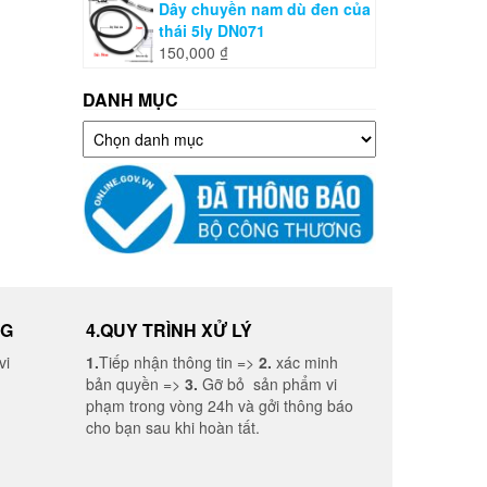
Dây chuyền nam dù đen của
thái 5ly DN071
150,000
₫
DANH MỤC
Danh
mục
NG
4.QUY TRÌNH XỬ LÝ
vi
1.
Tiếp nhận thông tin =>
2.
xác minh
bản quyền =>
3.
Gỡ bỏ sản phẩm vi
phạm trong vòng 24h và gởi thông báo
cho bạn sau khi hoàn tất.