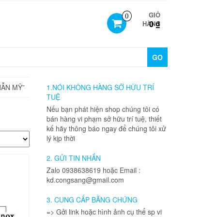
GIỎ
0
0 ₫
HÀNG
GO
HẪN MỸ”
1.NÓI KHÔNG HÀNG SỠ HỮU TRÍ
TUỆ
Nếu bạn phát hiện shop chúng tôi có
bán hàng vi phạm sở hữu trí tuệ, thiết
kế hãy thông báo ngay để chúng tôi xử
lý kịp thời
2. GỬI TIN NHẮN
Zalo 0938638619 hoặc Email :
kd.congsang@gmail.com
3. CUNG CẤP BẰNG CHỨNG
=> Gởi link hoặc hình ảnh cụ thể sp vi