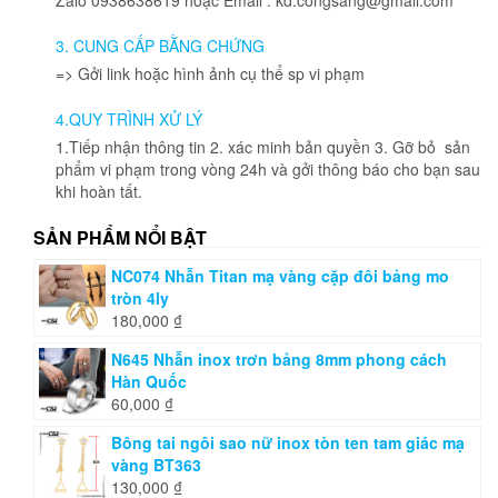
thể
được
3. CUNG CẤP BẰNG CHỨNG
chọn
=> Gởi link hoặc hình ảnh cụ thể sp vi phạm
trên
trang
4.QUY TRÌNH XỬ LÝ
sản
phẩm
1.Tiếp nhận thông tin 2. xác minh bản quyền 3. Gỡ bỏ sản
phẩm vi phạm trong vòng 24h và gởi thông báo cho bạn sau
khi hoàn tất.
SẢN PHẨM NỔI BẬT
NC074 Nhẫn Titan mạ vàng cặp đôi bảng mo
tròn 4ly
180,000
₫
N645 Nhẫn inox trơn bảng 8mm phong cách
Hàn Quốc
60,000
₫
Bông tai ngôi sao nữ inox tòn ten tam giác mạ
vàng BT363
130,000
₫