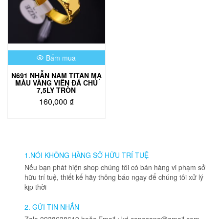
Bấm mua
N691 NHẪN NAM TITAN MẠ
MÀU VÀNG VIÊN ĐÁ CHỦ
7,5LY TRÒN
160,000
₫
Sản
phẩm
này
có
nhiều
1.NÓI KHÔNG HÀNG SỠ HỮU TRÍ TUỆ
biến
Nếu bạn phát hiện shop chúng tôi có bán hàng vi phạm sở
thể.
hữu trí tuệ, thiết kế hãy thông báo ngay để chúng tôi xử lý
Các
kịp thời
tùy
chọn
2. GỬI TIN NHẮN
có
Zalo 0938638619 hoặc Email : kd.congsang@gmail.com