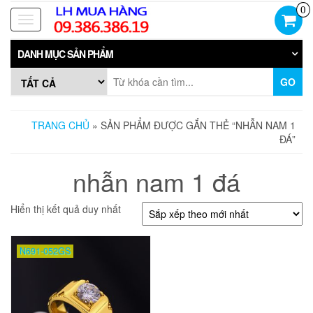
Skip
0
to
Toggle
the
navigation
content
DANH MỤC SẢN PHẨM
GO
TRANG CHỦ
» SẢN PHẨM ĐƯỢC GẮN THẺ “NHẪN NAM 1
ĐÁ”
nhẫn nam 1 đá
Hiển thị kết quả duy nhất
N691-052GS