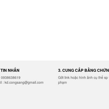
thể
được
được
chọn
chọn
trên
trên
trang
trang
sản
sản
phẩm
phẩm
I TIN NHẮN
3. CUNG CẤP BẰNG CHỨ
o 0938638619
Gởi link hoặc hình ảnh cụ thể sp 
il : kd.congsang@gmail.com
phạm