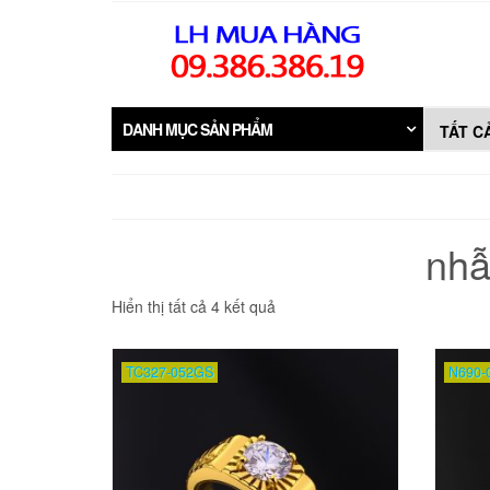
Skip
to
the
content
DANH MỤC SẢN PHẨM
nhẫ
Đã
Hiển thị tất cả 4 kết quả
sắp
xếp
theo
TC327-052GS
N690-
mới
nhất