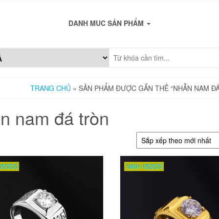
DANH MUC SẢN PHẨM
TRANG CHỦ
» SẢN PHẨM ĐƯỢC GẮN THẺ “NHẪN NAM Đ
n nam đá tròn
055GS
N691-052GS