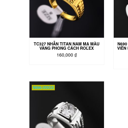
TC327 NHẪN TITAN NAM MẠ MÀU
N690
VÀNG PHONG CÁCH ROLEX
VIÊN
160,000
₫
Sản
phẩm
này
có
nhiều
N696-055GS
biến
thể.
Các
tùy
chọn
có
thể