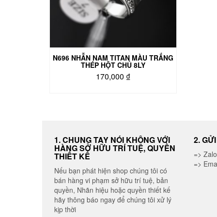
được
chọn
trên
trang
sản
phẩm
N696 NHẪN NAM TITAN MÀU TRẮNG
THÉP HỘT CHỦ 8LY
170,000
₫
Sản
phẩm
này
có
nhiều
biến
1. CHUNG TAY NÓI KHÔNG VỚI
2. GỬ
HÀNG SỞ HỮU TRÍ TUỆ, QUYỀN
thể.
=> Zal
THIẾT KẾ
Các
=> Ema
tùy
Nếu bạn phát hiện shop chúng tôi có
chọn
bán hàng vi phạm sở hữu trí tuệ, bản
có
quyền, Nhãn hiệu hoặc quyền thiết kế
thể
hãy thông báo ngay để chúng tôi xử lý
được
kịp thời
chọn