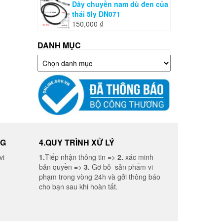
Dây chuyền nam dù đen của
thái 5ly DN071
150,000
₫
DANH MỤC
Danh
mục
NG
4.QUY TRÌNH XỬ LÝ
vi
1.
Tiếp nhận thông tin =>
2.
xác minh
bản quyền =>
3.
Gỡ bỏ sản phẩm vi
phạm trong vòng 24h và gởi thông báo
cho bạn sau khi hoàn tất.