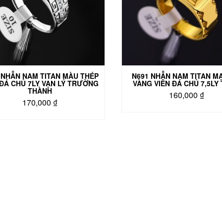
 NHẪN NAM TITAN MÀU THÉP
N691 NHẪN NAM TITAN M
 ĐÁ CHỦ 7LY VẠN LÝ TRƯỜNG
VÀNG VIÊN ĐÁ CHỦ 7,5LY
THÀNH
160,000
₫
170,000
₫
Sản
Sản
phẩm
phẩm
này
này
có
có
nhiều
nhiều
biến
biến
thể.
thể.
Các
Các
tùy
tùy
chọn
chọn
có
có
thể