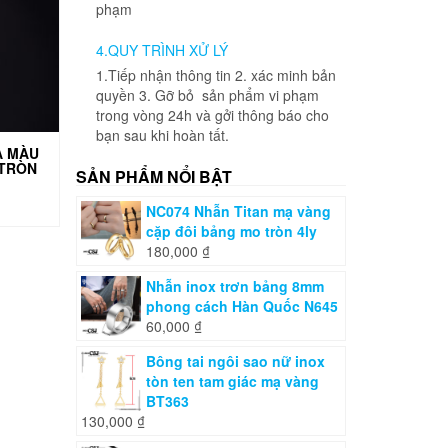
phạm
4.QUY TRÌNH XỬ LÝ
1.Tiếp nhận thông tin 2. xác minh bản
quyền 3. Gỡ bỏ sản phẩm vi phạm
trong vòng 24h và gởi thông báo cho
bạn sau khi hoàn tất.
Ạ MÀU
 TRÒN
SẢN PHẨM NỔI BẬT
NC074 Nhẫn Titan mạ vàng
cặp đôi bảng mo tròn 4ly
180,000
₫
Nhẫn inox trơn bảng 8mm
phong cách Hàn Quốc N645
60,000
₫
Bông tai ngôi sao nữ inox
tòn ten tam giác mạ vàng
BT363
130,000
₫