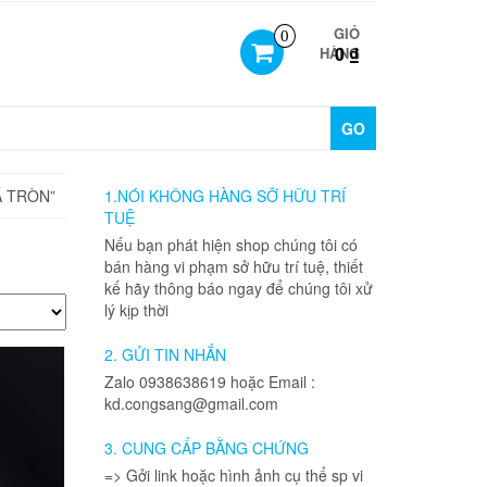
GIỎ
0
0 ₫
HÀNG
GO
Á TRÒN”
1.NÓI KHÔNG HÀNG SỠ HỮU TRÍ
TUỆ
Nếu bạn phát hiện shop chúng tôi có
bán hàng vi phạm sở hữu trí tuệ, thiết
kế hãy thông báo ngay để chúng tôi xử
lý kịp thời
2. GỬI TIN NHẮN
Zalo 0938638619 hoặc Email :
kd.congsang@gmail.com
3. CUNG CẤP BẰNG CHỨNG
=> Gởi link hoặc hình ảnh cụ thể sp vi