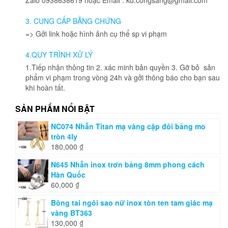
thể
thể
được
được
3. CUNG CẤP BẰNG CHỨNG
chọn
chọn
=> Gởi link hoặc hình ảnh cụ thể sp vi phạm
trên
trên
trang
trang
4.QUY TRÌNH XỬ LÝ
sản
sản
phẩm
phẩm
1.Tiếp nhận thông tin 2. xác minh bản quyền 3. Gỡ bỏ sản
phẩm vi phạm trong vòng 24h và gởi thông báo cho bạn sau
khi hoàn tất.
SẢN PHẨM NỔI BẬT
NC074 Nhẫn Titan mạ vàng cặp đôi bảng mo
tròn 4ly
180,000
₫
N645 Nhẫn inox trơn bảng 8mm phong cách
Hàn Quốc
60,000
₫
Bông tai ngôi sao nữ inox tòn ten tam giác mạ
vàng BT363
130,000
₫