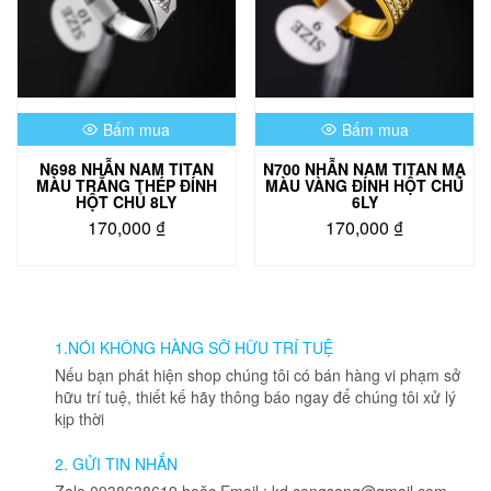
Bấm mua
Bấm mua
N698 NHẪN NAM TITAN
N700 NHẪN NAM TITAN MẠ
MÀU TRẮNG THÉP ĐÍNH
MÀU VÀNG ĐÍNH HỘT CHỦ
HỘT CHỦ 8LY
6LY
170,000
₫
170,000
₫
Sản
Sản
phẩm
phẩm
này
này
có
có
nhiều
nhiều
1.NÓI KHÔNG HÀNG SỠ HỮU TRÍ TUỆ
biến
biến
Nếu bạn phát hiện shop chúng tôi có bán hàng vi phạm sở
thể.
thể.
hữu trí tuệ, thiết kế hãy thông báo ngay để chúng tôi xử lý
Các
Các
kịp thời
tùy
tùy
chọn
chọn
2. GỬI TIN NHẮN
có
có
Zalo 0938638619 hoặc Email : kd.congsang@gmail.com