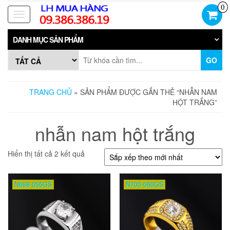
Skip
0
to
Toggle
the
navigation
content
DANH MỤC SẢN PHẨM
GO
TRANG CHỦ
» SẢN PHẨM ĐƯỢC GẮN THẺ “NHẪN NAM
HỘT TRẮNG”
nhẫn nam hột trắng
Đã
Hiển thị tất cả 2 kết quả
sắp
xếp
theo
N698-055GS
N700-060GS
mới
nhất