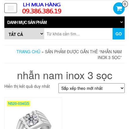
Skip
0
to
Toggle
the
navigation
content
DANH MỤC SẢN PHẨM
GO
TRANG CHỦ
» SẢN PHẨM ĐƯỢC GẮN THẺ “NHẪN NAM
INOX 3 SỌC”
nhẫn nam inox 3 sọc
Hiển thị kết quả duy nhất
N520-034GS