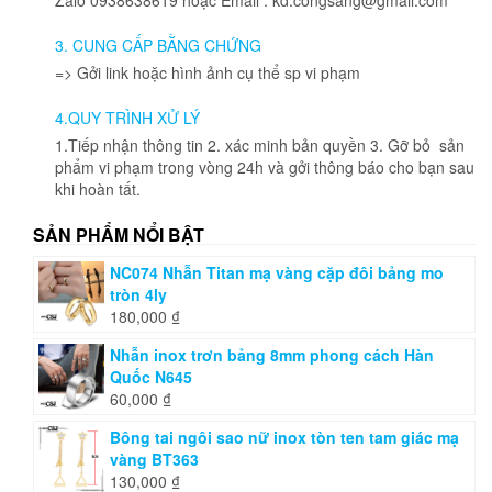
thể
được
3. CUNG CẤP BẰNG CHỨNG
chọn
=> Gởi link hoặc hình ảnh cụ thể sp vi phạm
trên
trang
4.QUY TRÌNH XỬ LÝ
sản
phẩm
1.Tiếp nhận thông tin 2. xác minh bản quyền 3. Gỡ bỏ sản
phẩm vi phạm trong vòng 24h và gởi thông báo cho bạn sau
khi hoàn tất.
SẢN PHẨM NỔI BẬT
NC074 Nhẫn Titan mạ vàng cặp đôi bảng mo
tròn 4ly
180,000
₫
Nhẫn inox trơn bảng 8mm phong cách Hàn
Quốc N645
60,000
₫
Bông tai ngôi sao nữ inox tòn ten tam giác mạ
vàng BT363
130,000
₫