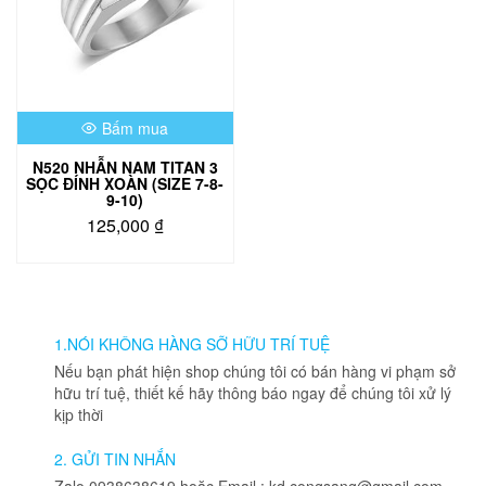
Bấm mua
N520 NHẪN NAM TITAN 3
SỌC ĐÍNH XOÀN (SIZE 7-8-
9-10)
125,000
₫
Sản
phẩm
này
có
nhiều
1.NÓI KHÔNG HÀNG SỠ HỮU TRÍ TUỆ
biến
Nếu bạn phát hiện shop chúng tôi có bán hàng vi phạm sở
thể.
hữu trí tuệ, thiết kế hãy thông báo ngay để chúng tôi xử lý
Các
kịp thời
tùy
chọn
2. GỬI TIN NHẮN
có
Zalo 0938638619 hoặc Email : kd.congsang@gmail.com