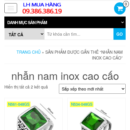
Skip
0
to
Toggle
the
navigation
content
DANH MỤC SẢN PHẨM
GO
TRANG CHỦ
» SẢN PHẨM ĐƯỢC GẮN THẺ “NHẪN NAM
INOX CAO CẤO”
nhẫn nam inox cao cấo
Đã
Hiển thị tất cả 2 kết quả
sắp
xếp
theo
N561-048GS
N534-048GS
mới
nhất