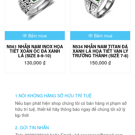
Bấm mua
Bấm mua
N561 NHẪN NAM INOX HỌA
N534 NHẪN NAM TITAN ĐÁ
TIẾT XOẮN ỐC ĐÁ XANH
XANH LÁ HỌA TIẾT VẠN LÝ
LÁ (SIZE 8-9-10)
TRƯỜNG THÀNH (SIZE 7-8)
130,000
₫
150,000
₫
Sản
Sản
phẩm
phẩm
này
này
có
có
nhiều
nhiều
1.NÓI KHÔNG HÀNG SỠ HỮU TRÍ TUỆ
biến
biến
Nếu bạn phát hiện shop chúng tôi có bán hàng vi phạm sở
thể.
thể.
hữu trí tuệ, thiết kế hãy thông báo ngay để chúng tôi xử lý
Các
Các
kịp thời
tùy
tùy
chọn
chọn
2. GỬI TIN NHẮN
có
có
Zalo 0938638619 hoặc Email : kd.congsang@gmail.com