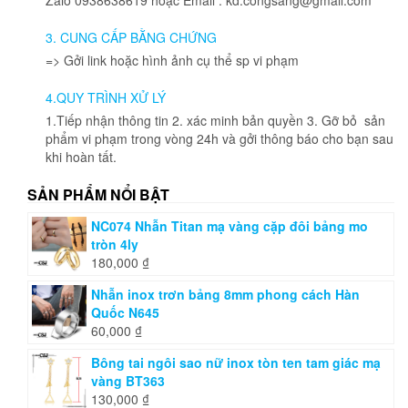
thể
thể
được
được
3. CUNG CẤP BẰNG CHỨNG
chọn
chọn
=> Gởi link hoặc hình ảnh cụ thể sp vi phạm
trên
trên
trang
trang
4.QUY TRÌNH XỬ LÝ
sản
sản
phẩm
phẩm
1.Tiếp nhận thông tin 2. xác minh bản quyền 3. Gỡ bỏ sản
phẩm vi phạm trong vòng 24h và gởi thông báo cho bạn sau
khi hoàn tất.
SẢN PHẨM NỔI BẬT
NC074 Nhẫn Titan mạ vàng cặp đôi bảng mo
tròn 4ly
180,000
₫
Nhẫn inox trơn bảng 8mm phong cách Hàn
Quốc N645
60,000
₫
Bông tai ngôi sao nữ inox tòn ten tam giác mạ
vàng BT363
130,000
₫