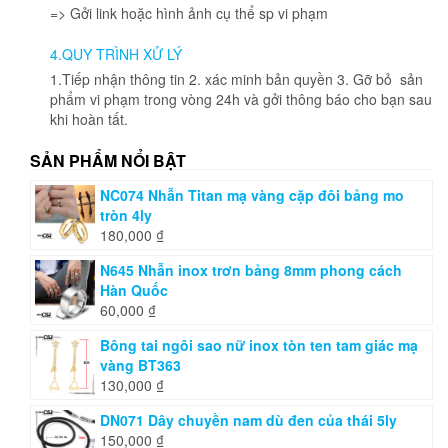
=> Gởi link hoặc hình ảnh cụ thể sp vi phạm
trên
trang
4.QUY TRÌNH XỬ LÝ
sản
phẩm
1.Tiếp nhận thông tin 2. xác minh bản quyền 3. Gỡ bỏ sản
phẩm vi phạm trong vòng 24h và gởi thông báo cho bạn sau
khi hoàn tất.
SẢN PHẨM NỔI BẬT
NC074 Nhẫn Titan mạ vàng cặp đôi bảng mo
tròn 4ly
180,000
₫
N645 Nhẫn inox trơn bảng 8mm phong cách
Hàn Quốc
60,000
₫
Bông tai ngôi sao nữ inox tòn ten tam giác mạ
vàng BT363
130,000
₫
DN071 Dây chuyền nam dù đen của thái 5ly
150,000
₫