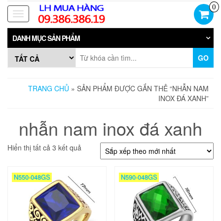
Skip
0
to
Toggle
the
navigation
content
DANH MỤC SẢN PHẨM
GO
TRANG CHỦ
» SẢN PHẨM ĐƯỢC GẮN THẺ “NHẪN NAM
INOX ĐÁ XANH”
nhẫn nam inox đá xanh
Đã
Hiển thị tất cả 3 kết quả
sắp
xếp
theo
N550-048GS
N590-048GS
mới
nhất