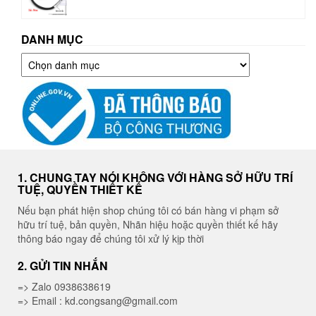
DANH MỤC
Danh
mục
1. CHUNG TAY NÓI KHÔNG VỚI HÀNG SỞ HỮU TRÍ
TUỆ, QUYỀN THIẾT KẾ
Nếu bạn phát hiện shop chúng tôi có bán hàng vi phạm sở
hữu trí tuệ, bản quyền, Nhãn hiệu hoặc quyền thiết kế hãy
thông báo ngay để chúng tôi xử lý kịp thời
2. GỬI TIN NHẮN
=> Zalo 0938638619
=> Email : kd.congsang@gmail.com