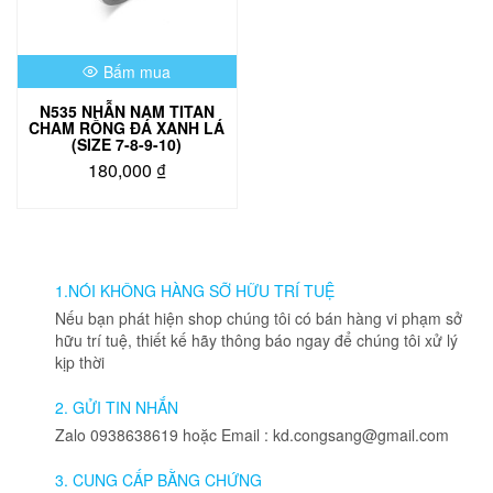
thể
được
được
chọn
chọn
trên
Bấm mua
trên
trang
trang
sản
N535 NHẪN NAM TITAN
sản
phẩm
CHAM RỒNG ĐÁ XANH LÁ
phẩm
(SIZE 7-8-9-10)
180,000
₫
Sản
phẩm
này
có
nhiều
1.NÓI KHÔNG HÀNG SỠ HỮU TRÍ TUỆ
biến
Nếu bạn phát hiện shop chúng tôi có bán hàng vi phạm sở
thể.
hữu trí tuệ, thiết kế hãy thông báo ngay để chúng tôi xử lý
Các
kịp thời
tùy
chọn
2. GỬI TIN NHẮN
có
Zalo 0938638619 hoặc Email : kd.congsang@gmail.com
thể
được
3. CUNG CẤP BẰNG CHỨNG
chọn