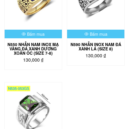
Bấm mua
Bấm mua
N550 NHẪN NAM INOX MẠ
N590 NHẪN INOX NAM ĐÁ
VÀNG ĐÁ XANH DƯƠNG
XANH LÁ (SIZE 8)
XOẮN ỐC (SIZE 7-8)
130,000
₫
130,000
₫
Sản
Sản
phẩm
phẩm
này
này
có
có
nhiều
N535-053GS
nhiều
biến
biến
thể.
thể.
Các
Các
tùy
tùy
chọn
chọn
có
có
thể