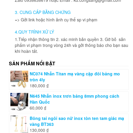
thể
được
3. CUNG CẤP BẰNG CHỨNG
chọn
=> Gởi link hoặc hình ảnh cụ thể sp vi phạm
trên
trang
4.QUY TRÌNH XỬ LÝ
sản
phẩm
1.Tiếp nhận thông tin 2. xác minh bản quyền 3. Gỡ bỏ sản
phẩm vi phạm trong vòng 24h và gởi thông báo cho bạn sau
khi hoàn tất.
SẢN PHẨM NỔI BẬT
NC074 Nhẫn Titan mạ vàng cặp đôi bảng mo
tròn 4ly
180,000
₫
N645 Nhẫn inox trơn bảng 8mm phong cách
Hàn Quốc
60,000
₫
Bông tai ngôi sao nữ inox tòn ten tam giác mạ
vàng BT363
130,000
₫