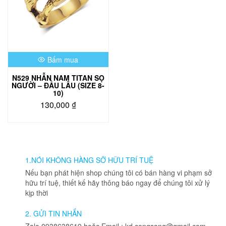
Bấm mua
N529 NHẪN NAM TITAN SỌ
NGƯỜI – ĐẦU LÂU (SIZE 8-
10)
130,000
₫
Sản
phẩm
này
có
nhiều
1.NÓI KHÔNG HÀNG SỠ HỮU TRÍ TUỆ
biến
Nếu bạn phát hiện shop chúng tôi có bán hàng vi phạm sở
thể.
hữu trí tuệ, thiết kế hãy thông báo ngay để chúng tôi xử lý
Các
kịp thời
tùy
chọn
2. GỬI TIN NHẮN
có
Zalo 0938638619 hoặc Email : kd.congsang@gmail.com