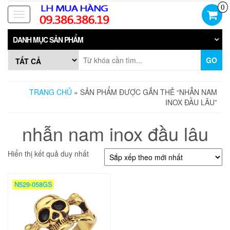
Skip
0
to
Toggle
the
navigation
content
DANH MỤC SẢN PHẨM
GO
TRANG CHỦ
» SẢN PHẨM ĐƯỢC GẮN THẺ “NHẪN NAM
INOX ĐẦU LÂU”
nhẫn nam inox đầu lâu
Hiển thị kết quả duy nhất
N529-058GS