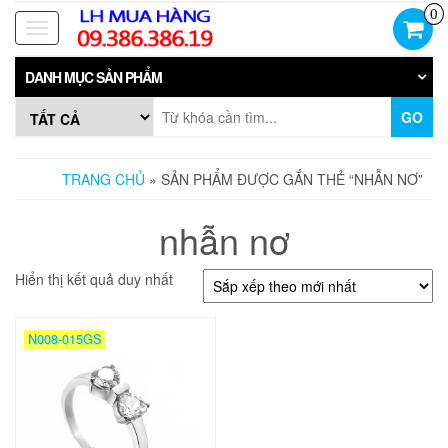
Skip
0
to
Toggle
the
navigation
content
DANH MỤC SẢN PHẨM
GO
TRANG CHỦ
» SẢN PHẨM ĐƯỢC GẮN THẺ “NHẪN NƠ”
nhẫn nơ
Hiển thị kết quả duy nhất
N008-015GS