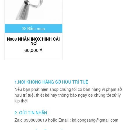
Bấm mua
N008 NHẪN INOX HÌNH CÁI
NƠ
60,000
₫
Sản
phẩm
này
có
nhiều
1.NÓI KHÔNG HÀNG SỠ HỮU TRÍ TUỆ
biến
Nếu bạn phát hiện shop chúng tôi có bán hàng vi phạm sở
thể.
hữu trí tuệ, thiết kế hãy thông báo ngay để chúng tôi xử lý
Các
kịp thời
tùy
chọn
2. GỬI TIN NHẮN
có
Zalo 0938638619 hoặc Email : kd.congsang@gmail.com
thể
được