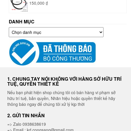
150,000
₫
DANH MỤC
Danh
mục
1. CHUNG TAY NÓI KHÔNG VỚI HÀNG SỞ HỮU TRÍ
TUỆ, QUYỀN THIẾT KẾ
Nếu bạn phát hiện shop chúng tôi có bán hàng vi phạm sở
hữu trí tuệ, bản quyền, Nhãn hiệu hoặc quyền thiết kế hãy
thông báo ngay để chúng tôi xử lý kịp thời
2. GỬI TIN NHẮN
=> Zalo 0938638619
=> Email : kd.congsang@gmail.com