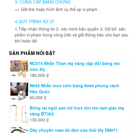
3. CUNG CẤP BẰNG CHỨNG
chọn
=> Gởi link hoặc hình ảnh cụ thể sp vi phạm
trên
trang
4.QUY TRÌNH XỬ LÝ
sản
phẩm
1.Tiếp nhận thông tin 2. xác minh bản quyền 3. Gỡ bỏ sản
phẩm vi phạm trong vòng 24h và gởi thông báo cho bạn sau
khi hoàn tất.
SẢN PHẨM NỔI BẬT
NC074 Nhẫn Titan mạ vàng cặp đôi bảng mo
tròn 4ly
180,000
₫
N645 Nhẫn inox trơn bảng 8mm phong cách
Hàn Quốc
60,000
₫
Bông tai ngôi sao nữ inox tòn ten tam giác mạ
vàng BT363
130,000
₫
Dây chuyền nam dù đen của thái 5ly DN071