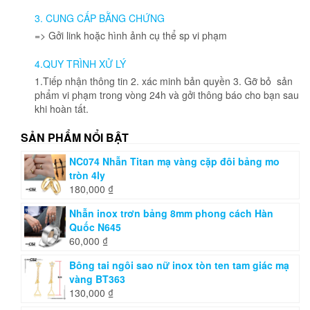
3. CUNG CẤP BẰNG CHỨNG
=> Gởi link hoặc hình ảnh cụ thể sp vi phạm
4.QUY TRÌNH XỬ LÝ
1.Tiếp nhận thông tin 2. xác minh bản quyền 3. Gỡ bỏ sản
phẩm vi phạm trong vòng 24h và gởi thông báo cho bạn sau
khi hoàn tất.
SẢN PHẨM NỔI BẬT
NC074 Nhẫn Titan mạ vàng cặp đôi bảng mo
tròn 4ly
180,000
₫
Nhẫn inox trơn bảng 8mm phong cách Hàn
Quốc N645
60,000
₫
Bông tai ngôi sao nữ inox tòn ten tam giác mạ
vàng BT363
130,000
₫