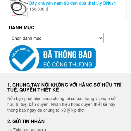
Dây chuyền nam dù đen của thái 5ly DN071
150,000
₫
DANH MỤC
Danh
mục
1. CHUNG TAY NÓI KHÔNG VỚI HÀNG SỞ HỮU TRÍ
TUỆ, QUYỀN THIẾT KẾ
Nếu bạn phát hiện shop chúng tôi có bán hàng vi phạm sở
hữu trí tuệ, bản quyền, Nhãn hiệu hoặc quyền thiết kế hãy
thông báo ngay để chúng tôi xử lý kịp thời
2. GỬI TIN NHẮN
=> Zalo 0938638619