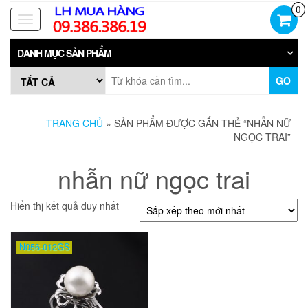
Skip
0
to
Toggle
the
navigation
content
DANH MỤC SẢN PHẨM
GO
TRANG CHỦ
» SẢN PHẨM ĐƯỢC GẮN THẺ “NHẪN NỮ
NGỌC TRAI”
nhẫn nữ ngọc trai
Hiển thị kết quả duy nhất
N056-012GS