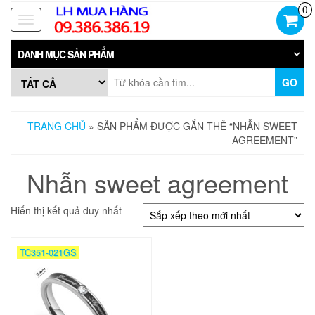
Skip
0
to
Toggle
the
navigation
content
DANH MỤC SẢN PHẨM
GO
TRANG CHỦ
» SẢN PHẨM ĐƯỢC GẮN THẺ “NHẪN SWEET
AGREEMENT”
Nhẫn sweet agreement
Hiển thị kết quả duy nhất
TC351-021GS