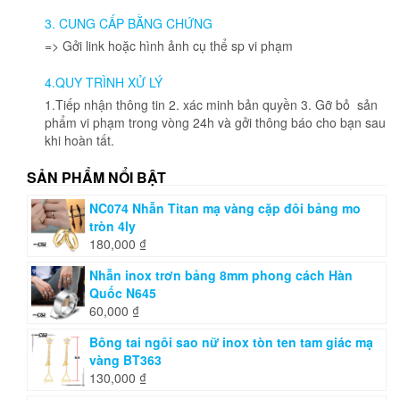
được
3. CUNG CẤP BẰNG CHỨNG
chọn
=> Gởi link hoặc hình ảnh cụ thể sp vi phạm
trên
trang
4.QUY TRÌNH XỬ LÝ
sản
phẩm
1.Tiếp nhận thông tin 2. xác minh bản quyền 3. Gỡ bỏ sản
phẩm vi phạm trong vòng 24h và gởi thông báo cho bạn sau
khi hoàn tất.
SẢN PHẨM NỔI BẬT
NC074 Nhẫn Titan mạ vàng cặp đôi bảng mo
tròn 4ly
180,000
₫
Nhẫn inox trơn bảng 8mm phong cách Hàn
Quốc N645
60,000
₫
Bông tai ngôi sao nữ inox tòn ten tam giác mạ
vàng BT363
130,000
₫