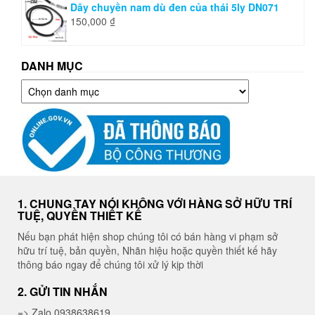
Dây chuyền nam dù đen của thái 5ly DN071
150,000
₫
DANH MỤC
Danh
mục
1. CHUNG TAY NÓI KHÔNG VỚI HÀNG SỞ HỮU TRÍ
TUỆ, QUYỀN THIẾT KẾ
Nếu bạn phát hiện shop chúng tôi có bán hàng vi phạm sở
hữu trí tuệ, bản quyền, Nhãn hiệu hoặc quyền thiết kế hãy
thông báo ngay để chúng tôi xử lý kịp thời
2. GỬI TIN NHẮN
=> Zalo 0938638619