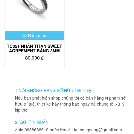
Bấm mua
TC351 NHẪN TITAN SWEET
AGREEMENT BẢNG 3MM
80,000
₫
Sản
phẩm
này
có
nhiều
1.NÓI KHÔNG HÀNG SỠ HỮU TRÍ TUỆ
biến
Nếu bạn phát hiện shop chúng tôi có bán hàng vi phạm sở
thể.
hữu trí tuệ, thiết kế hãy thông báo ngay để chúng tôi xử lý
Các
kịp thời
tùy
chọn
2. GỬI TIN NHẮN
có
Zalo 0938638619 hoặc Email : kd.congsang@gmail.com
thể