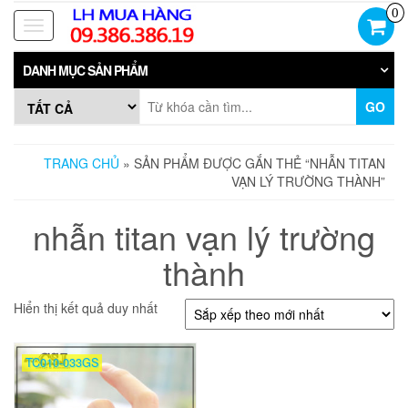
Skip
0
to
Toggle
the
navigation
content
DANH MỤC SẢN PHẨM
GO
TRANG CHỦ
» SẢN PHẨM ĐƯỢC GẮN THẺ “NHẪN TITAN
VẠN LÝ TRƯỜNG THÀNH”
nhẫn titan vạn lý trường
thành
Hiển thị kết quả duy nhất
TC010-033GS