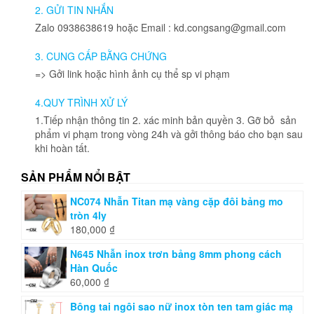
2. GỬI TIN NHẮN
Zalo 0938638619 hoặc Email : kd.congsang@gmail.com
3. CUNG CẤP BẰNG CHỨNG
=> Gởi link hoặc hình ảnh cụ thể sp vi phạm
4.QUY TRÌNH XỬ LÝ
1.Tiếp nhận thông tin 2. xác minh bản quyền 3. Gỡ bỏ sản
phẩm vi phạm trong vòng 24h và gởi thông báo cho bạn sau
khi hoàn tất.
SẢN PHẨM NỔI BẬT
NC074 Nhẫn Titan mạ vàng cặp đôi bảng mo
tròn 4ly
180,000
₫
N645 Nhẫn inox trơn bảng 8mm phong cách
Hàn Quốc
60,000
₫
Bông tai ngôi sao nữ inox tòn ten tam giác mạ