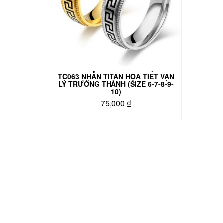
TC063 NHẪN TITAN HỌA TIẾT VẠN
LÝ TRƯỜNG THÀNH (SIZE 6-7-8-9-
10)
75,000
₫
Sản
phẩm
này
có
nhiều
biến
thể.
Các
tùy
chọn
có