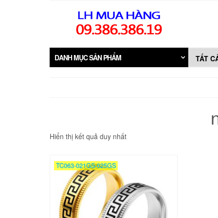
Skip
to
the
content
DANH MỤC SẢN PHẨM
Hiển thị kết quả duy nhất
TC063-021GS-025GS