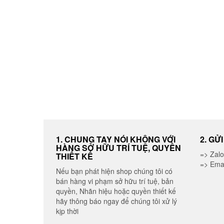
thể
được
chọn
trên
trang
sản
phẩm
1. CHUNG TAY NÓI KHÔNG VỚI
2. GỬ
HÀNG SỞ HỮU TRÍ TUỆ, QUYỀN
=> Zal
THIẾT KẾ
=> Ema
Nếu bạn phát hiện shop chúng tôi có
bán hàng vi phạm sở hữu trí tuệ, bản
quyền, Nhãn hiệu hoặc quyền thiết kế
hãy thông báo ngay để chúng tôi xử lý
kịp thời