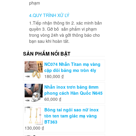
phạm
4.QUY TRÌNH XỬ LÝ
1.Tiếp nhận thông tin 2. xác minh bản
quyền 3. Gỡ bỏ sản phẩm vi phạm
trong vòng 24h và gởi thông báo cho
bạn sau khi hoàn tất.
SẢN PHẨM NỔI BẬT
NC074 Nhẫn Titan mạ vàng
cặp đôi bảng mo tròn 4ly
180,000
₫
Nhẫn inox trơn bảng 8mm
phong cách Hàn Quốc N645
60,000
₫
Bông tai ngôi sao nữ inox
tòn ten tam giác mạ vàng
BT363
130,000
₫