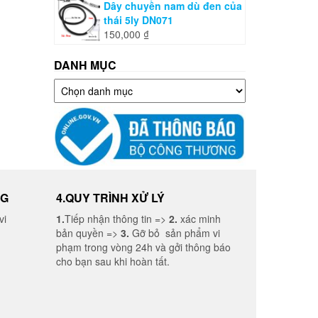
Dây chuyền nam dù đen của
thái 5ly DN071
150,000
₫
DANH MỤC
Danh
mục
NG
4.QUY TRÌNH XỬ LÝ
vi
1.
Tiếp nhận thông tin =>
2.
xác minh
bản quyền =>
3.
Gỡ bỏ sản phẩm vi
phạm trong vòng 24h và gởi thông báo
cho bạn sau khi hoàn tất.