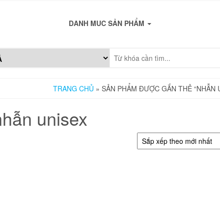
DANH MUC SẢN PHẨM
TRANG CHỦ
» SẢN PHẨM ĐƯỢC GẮN THẺ “NHẪN 
nhẫn unisex