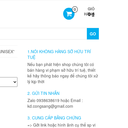
GIỎ
0
0 ₫
HÀNG
GO
UNISEX”
1.NÓI KHÔNG HÀNG SỠ HỮU TRÍ
TUỆ
Nếu bạn phát hiện shop chúng tôi có
bán hàng vi phạm sở hữu trí tuệ, thiết
kế hãy thông báo ngay để chúng tôi xử
lý kịp thời
2. GỬI TIN NHẮN
Zalo 0938638619 hoặc Email :
kd.congsang@gmail.com
3. CUNG CẤP BẰNG CHỨNG
=> Gởi link hoặc hình ảnh cụ thể sp vi