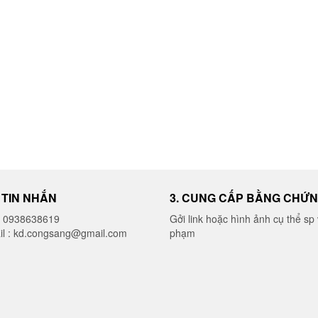
I TIN NHẮN
3. CUNG CẤP BẰNG CHỨ
o 0938638619
Gởi link hoặc hình ảnh cụ thể sp 
il : kd.congsang@gmail.com
phạm