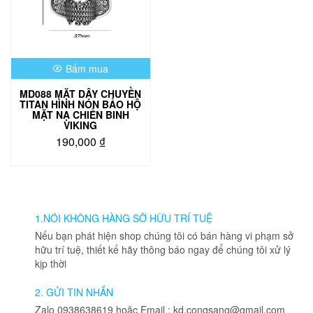
Bấm mua
MD088 MẶT DÂY CHUYỀN
TITAN HÌNH NÓN BẢO HỘ
MẶT NẠ CHIẾN BINH
VIKING
190,000
₫
1.NÓI KHÔNG HÀNG SỠ HỮU TRÍ TUỆ
Nếu bạn phát hiện shop chúng tôi có bán hàng vi phạm sở
hữu trí tuệ, thiết kế hãy thông báo ngay để chúng tôi xử lý
kịp thời
2. GỬI TIN NHẮN
Zalo 0938638619 hoặc Email : kd.congsang@gmail.com