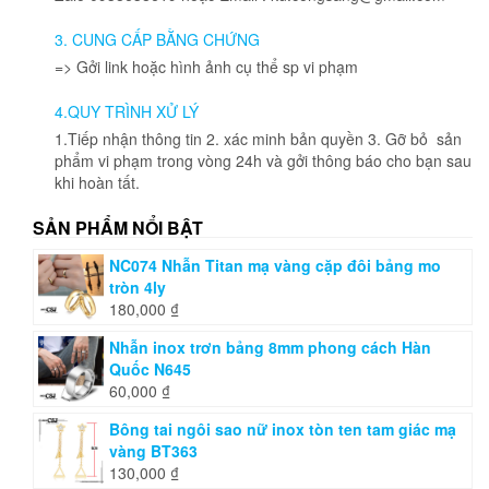
3. CUNG CẤP BẰNG CHỨNG
=> Gởi link hoặc hình ảnh cụ thể sp vi phạm
4.QUY TRÌNH XỬ LÝ
1.Tiếp nhận thông tin 2. xác minh bản quyền 3. Gỡ bỏ sản
phẩm vi phạm trong vòng 24h và gởi thông báo cho bạn sau
khi hoàn tất.
SẢN PHẨM NỔI BẬT
NC074 Nhẫn Titan mạ vàng cặp đôi bảng mo
tròn 4ly
180,000
₫
Nhẫn inox trơn bảng 8mm phong cách Hàn
Quốc N645
60,000
₫
Bông tai ngôi sao nữ inox tòn ten tam giác mạ
vàng BT363
130,000
₫