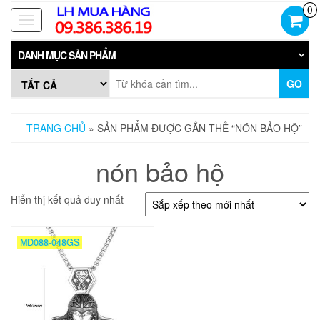
Skip
0
to
Toggle
the
navigation
content
DANH MỤC SẢN PHẨM
GO
TRANG CHỦ
» SẢN PHẨM ĐƯỢC GẮN THẺ “NÓN BẢO HỘ”
nón bảo hộ
Hiển thị kết quả duy nhất
MD088-048GS