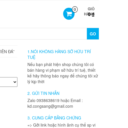
GIỎ
0
0 ₫
HÀNG
GO
IÊN ĐÁ”
1.NÓI KHÔNG HÀNG SỠ HỮU TRÍ
TUỆ
Nếu bạn phát hiện shop chúng tôi có
bán hàng vi phạm sở hữu trí tuệ, thiết
kế hãy thông báo ngay để chúng tôi xử
lý kịp thời
2. GỬI TIN NHẮN
Zalo 0938638619 hoặc Email :
kd.congsang@gmail.com
3. CUNG CẤP BẰNG CHỨNG
=> Gởi link hoặc hình ảnh cụ thể sp vi