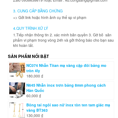
thể
được
3. CUNG CẤP BẰNG CHỨNG
chọn
=> Gởi link hoặc hình ảnh cụ thể sp vi phạm
trên
trang
4.QUY TRÌNH XỬ LÝ
sản
phẩm
1.Tiếp nhận thông tin 2. xác minh bản quyền 3. Gỡ bỏ sản
phẩm vi phạm trong vòng 24h và gởi thông báo cho bạn sau
khi hoàn tất.
SẢN PHẨM NỔI BẬT
NC074 Nhẫn Titan mạ vàng cặp đôi bảng mo
tròn 4ly
180,000
₫
N645 Nhẫn inox trơn bảng 8mm phong cách
Hàn Quốc
60,000
₫
Bông tai ngôi sao nữ inox tòn ten tam giác mạ
vàng BT363
130,000
₫