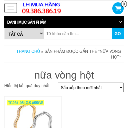
Skip
0
to
Toggle
the
navigation
content
DANH MỤC SẢN PHẨM
GO
TRANG CHỦ
» SẢN PHẨM ĐƯỢC GẮN THẺ “NỮA VÒNG
HỘT”
nữa vòng hột
Hiển thị kết quả duy nhất
TC281-051GS-055GS