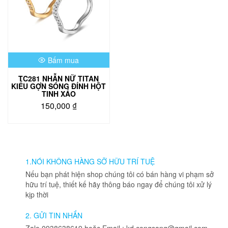
Bấm mua
TC281 NHẪN NỮ TITAN
KIỂU GỢN SÓNG ĐÍNH HỘT
TINH XẢO
150,000
₫
Sản
phẩm
này
có
nhiều
1.NÓI KHÔNG HÀNG SỠ HỮU TRÍ TUỆ
biến
Nếu bạn phát hiện shop chúng tôi có bán hàng vi phạm sở
thể.
hữu trí tuệ, thiết kế hãy thông báo ngay để chúng tôi xử lý
Các
kịp thời
tùy
chọn
2. GỬI TIN NHẮN
có
Zalo 0938638619 hoặc Email : kd.congsang@gmail.com