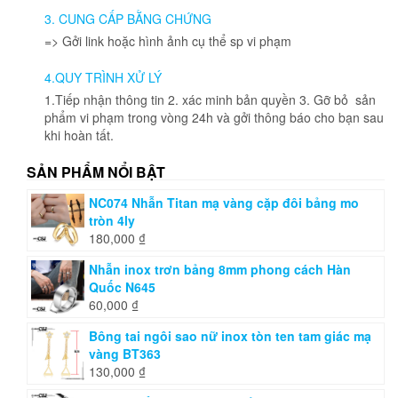
được
chọn
3. CUNG CẤP BẰNG CHỨNG
chọn
trên
=> Gởi link hoặc hình ảnh cụ thể sp vi phạm
trên
trang
trang
sản
4.QUY TRÌNH XỬ LÝ
sản
phẩm
phẩm
1.Tiếp nhận thông tin 2. xác minh bản quyền 3. Gỡ bỏ sản
phẩm vi phạm trong vòng 24h và gởi thông báo cho bạn sau
khi hoàn tất.
SẢN PHẨM NỔI BẬT
NC074 Nhẫn Titan mạ vàng cặp đôi bảng mo
tròn 4ly
180,000
₫
Nhẫn inox trơn bảng 8mm phong cách Hàn
Quốc N645
60,000
₫
Bông tai ngôi sao nữ inox tòn ten tam giác mạ
vàng BT363
130,000
₫