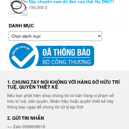
Dây chuyền nam dù đen của thái 5ly DN071
150,000
₫
DANH MỤC
Danh
mục
1. CHUNG TAY NÓI KHÔNG VỚI HÀNG SỞ HỮU TRÍ
TUỆ, QUYỀN THIẾT KẾ
Nếu bạn phát hiện shop chúng tôi có bán hàng vi phạm sở
hữu trí tuệ, bản quyền, Nhãn hiệu hoặc quyền thiết kế hãy
thông báo ngay để chúng tôi xử lý kịp thời
2. GỬI TIN NHẮN
=> Zalo 0938638619