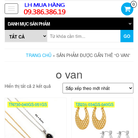
Skip
0
to
Toggle
the
navigation
content
DANH MỤC SẢN PHẨM
GO
TRANG CHỦ
» SẢN PHẨM ĐƯỢC GẮN THẺ “O VAN”
o van
Đã
Hiển thị tất cả 2 kết quả
sắp
xếp
theo
TN730-040GS-051GS
TB231-034GS-040GS
mới
nhất