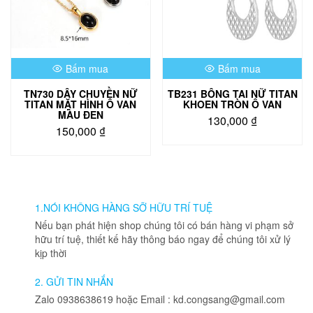
Bấm mua
Bấm mua
TN730 DÂY CHUYỀN NỮ
TB231 BÔNG TAI NỮ TITAN
TITAN MẶT HÌNH Ô VAN
KHOEN TRÒN Ô VAN
MÀU ĐEN
130,000
₫
150,000
₫
Sản
Sản
phẩm
phẩm
này
này
có
có
nhiều
nhiều
1.NÓI KHÔNG HÀNG SỠ HỮU TRÍ TUỆ
biến
biến
thể.
Nếu bạn phát hiện shop chúng tôi có bán hàng vi phạm sở
thể.
Các
hữu trí tuệ, thiết kế hãy thông báo ngay để chúng tôi xử lý
Các
tùy
kịp thời
tùy
chọn
chọn
có
2. GỬI TIN NHẮN
có
thể
Zalo 0938638619 hoặc Email : kd.congsang@gmail.com
thể
được