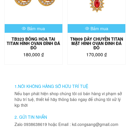
Bấm mua
Bấm mua
TB323 BÔNG HOA TAI
TN909 DÂY CHUYỀN TITAN
TITAN HÌNH OVAN ĐÍNH ĐÁ
MẶT HÌNH OVAN ĐINH ĐÁ
ĐỎ
ĐỎ
180,000
₫
170,000
₫
1.NÓI KHÔNG HÀNG SỠ HỮU TRÍ TUỆ
Nếu bạn phát hiện shop chúng tôi có bán hàng vi phạm sở
hữu trí tuệ, thiết kế hãy thông báo ngay để chúng tôi xử lý
kịp thời
2. GỬI TIN NHẮN
Zalo 0938638619 hoặc Email : kd.congsang@gmail.com