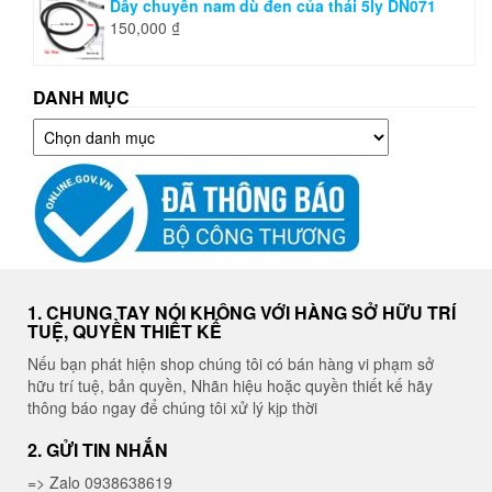
Dây chuyền nam dù đen của thái 5ly DN071
150,000
₫
DANH MỤC
Danh
mục
1. CHUNG TAY NÓI KHÔNG VỚI HÀNG SỞ HỮU TRÍ
TUỆ, QUYỀN THIẾT KẾ
Nếu bạn phát hiện shop chúng tôi có bán hàng vi phạm sở
hữu trí tuệ, bản quyền, Nhãn hiệu hoặc quyền thiết kế hãy
thông báo ngay để chúng tôi xử lý kịp thời
2. GỬI TIN NHẮN
=> Zalo 0938638619