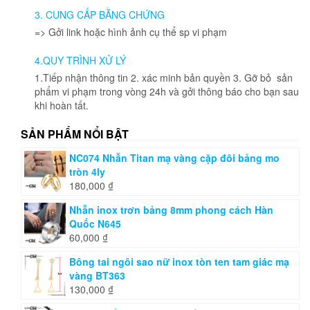
3. CUNG CẤP BẰNG CHỨNG
=> Gởi link hoặc hình ảnh cụ thể sp vi phạm
4.QUY TRÌNH XỬ LÝ
1.Tiếp nhận thông tin 2. xác minh bản quyền 3. Gỡ bỏ sản
phẩm vi phạm trong vòng 24h và gởi thông báo cho bạn sau
khi hoàn tất.
SẢN PHẨM NỔI BẬT
NC074 Nhẫn Titan mạ vàng cặp đôi bảng mo
tròn 4ly
180,000
₫
Nhẫn inox trơn bảng 8mm phong cách Hàn
Quốc N645
60,000
₫
Bông tai ngôi sao nữ inox tòn ten tam giác mạ
vàng BT363
130,000
₫