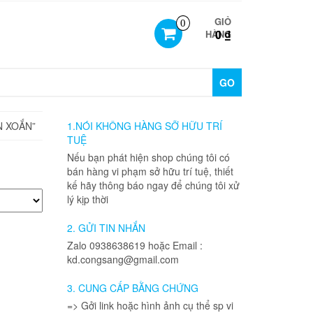
GIỎ
0
0 ₫
HÀNG
GO
N XOẮN”
1.NÓI KHÔNG HÀNG SỠ HỮU TRÍ
TUỆ
Nếu bạn phát hiện shop chúng tôi có
bán hàng vi phạm sở hữu trí tuệ, thiết
kế hãy thông báo ngay để chúng tôi xử
lý kịp thời
2. GỬI TIN NHẮN
Zalo 0938638619 hoặc Email :
kd.congsang@gmail.com
3. CUNG CẤP BẰNG CHỨNG
=> Gởi link hoặc hình ảnh cụ thể sp vi