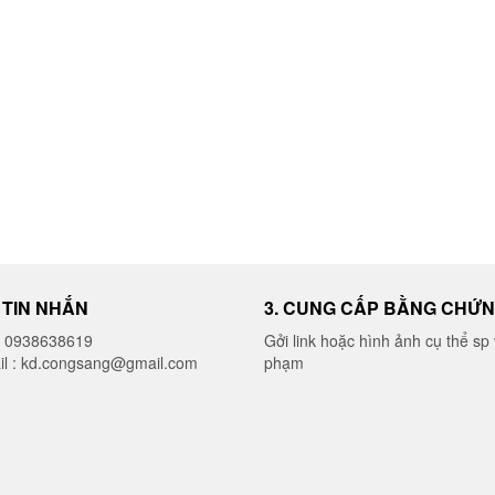
được
chọn
trên
trang
sản
phẩm
I TIN NHẮN
3. CUNG CẤP BẰNG CHỨ
o 0938638619
Gởi link hoặc hình ảnh cụ thể sp 
il : kd.congsang@gmail.com
phạm