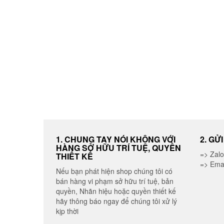
được
chọn
trên
trang
sản
phẩm
1. CHUNG TAY NÓI KHÔNG VỚI
2. GỬ
HÀNG SỞ HỮU TRÍ TUỆ, QUYỀN
=> Zal
THIẾT KẾ
=> Ema
Nếu bạn phát hiện shop chúng tôi có
bán hàng vi phạm sở hữu trí tuệ, bản
quyền, Nhãn hiệu hoặc quyền thiết kế
hãy thông báo ngay để chúng tôi xử lý
kịp thời