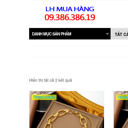
Skip
to
the
content
DANH MỤC SẢN PHẨM
Đã
Hiển thị tất cả 2 kết quả
sắp
xếp
theo
TA309-038GS
TA308
mới
nhất