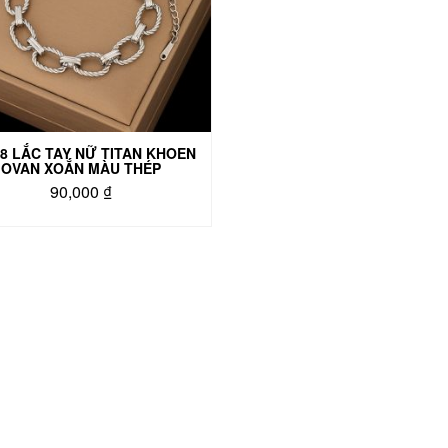
8 LẮC TAY NỮ TITAN KHOEN
OVAN XOẮN MÀU THÉP
90,000
₫
Sản
phẩm
này
có
nhiều
biến
thể.
Các
tùy
chọn
có
thể