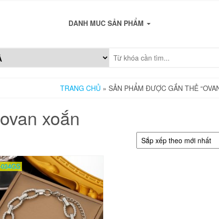
DANH MUC SẢN PHẨM
TRANG CHỦ
» SẢN PHẨM ĐƯỢC GẮN THẺ “OVA
ovan xoắn
-034GS