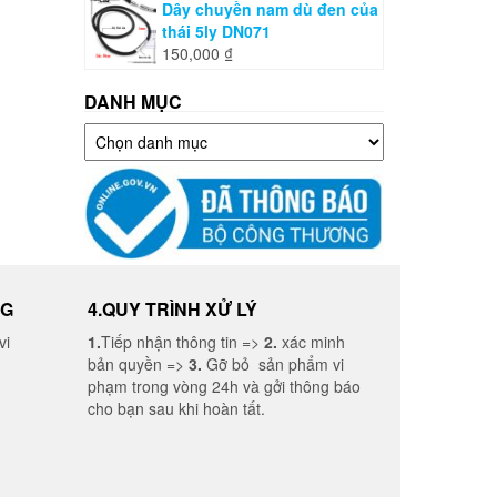
Dây chuyền nam dù đen của
thái 5ly DN071
150,000
₫
DANH MỤC
Danh
mục
NG
4.QUY TRÌNH XỬ LÝ
vi
1.
Tiếp nhận thông tin =>
2.
xác minh
bản quyền =>
3.
Gỡ bỏ sản phẩm vi
phạm trong vòng 24h và gởi thông báo
cho bạn sau khi hoàn tất.