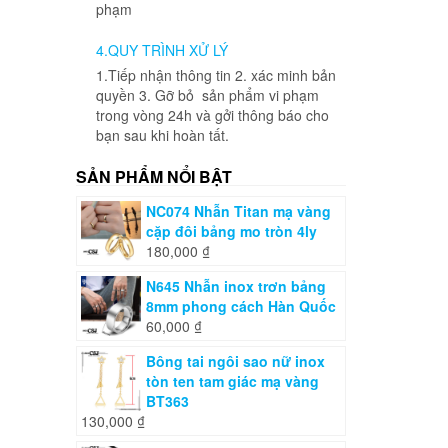
phạm
4.QUY TRÌNH XỬ LÝ
1.Tiếp nhận thông tin 2. xác minh bản
quyền 3. Gỡ bỏ sản phẩm vi phạm
trong vòng 24h và gởi thông báo cho
bạn sau khi hoàn tất.
SẢN PHẨM NỔI BẬT
NC074 Nhẫn Titan mạ vàng
cặp đôi bảng mo tròn 4ly
180,000
₫
N645 Nhẫn inox trơn bảng
8mm phong cách Hàn Quốc
60,000
₫
Bông tai ngôi sao nữ inox
tòn ten tam giác mạ vàng
BT363
130,000
₫