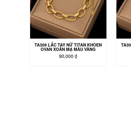
TA309 LẮC TAY NỮ TITAN KHOEN
TA30
OVAN XOẮN MẠ MÀU VÀNG
90,000
₫
Sản
phẩm
này
có
nhiều
biến
thể.
Các
tùy
chọn
có
thể