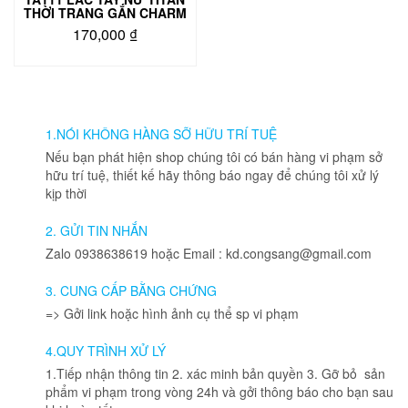
THỜI TRANG GẮN CHARM
170,000
₫
1.NÓI KHÔNG HÀNG SỠ HỮU TRÍ TUỆ
Nếu bạn phát hiện shop chúng tôi có bán hàng vi phạm sở
hữu trí tuệ, thiết kế hãy thông báo ngay để chúng tôi xử lý
kịp thời
2. GỬI TIN NHẮN
Zalo 0938638619 hoặc Email : kd.congsang@gmail.com
3. CUNG CẤP BẰNG CHỨNG
=> Gởi link hoặc hình ảnh cụ thể sp vi phạm
4.QUY TRÌNH XỬ LÝ
1.Tiếp nhận thông tin 2. xác minh bản quyền 3. Gỡ bỏ sản
phẩm vi phạm trong vòng 24h và gởi thông báo cho bạn sau