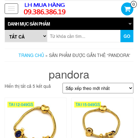
Skip
0
to
Toggle
the
navigation
content
DANH MỤC SẢN PHẨM
GO
TRANG CHỦ
» SẢN PHẨM ĐƯỢC GẮN THẺ “PANDORA”
pandora
Đã
Hiển thị tất cả 5 kết quả
sắp
xếp
theo
TA112-049GS
TA115-049GS
mới
nhất