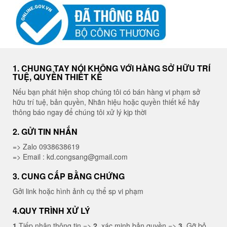
1. CHUNG TAY NÓI KHÔNG VỚI HÀNG SỞ HỮU TRÍ
TUỆ, QUYỀN THIẾT KẾ
Nếu bạn phát hiện shop chúng tôi có bán hàng vi phạm sở
hữu trí tuệ, bản quyền, Nhãn hiệu hoặc quyền thiết kế hãy
thông báo ngay để chúng tôi xử lý kịp thời
2. GỬI TIN NHẮN
=> Zalo 0938638619
=> Email : kd.congsang@gmail.com
3. CUNG CẤP BẰNG CHỨNG
Gởi link hoặc hình ảnh cụ thể sp vi phạm
4.QUY TRÌNH XỬ LÝ
1.
Tiếp nhận thông tin =>
2.
xác minh bản quyền =>
3.
Gỡ bỏ