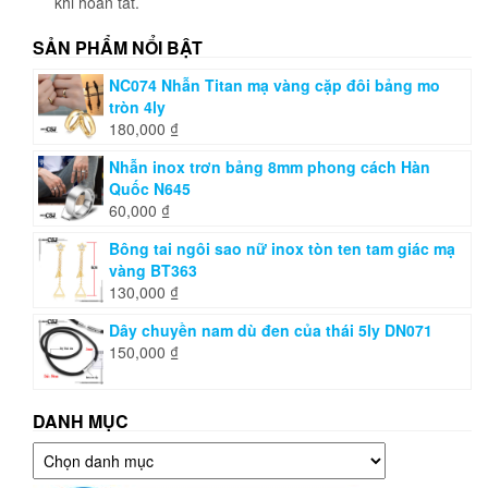
khi hoàn tất.
SẢN PHẨM NỔI BẬT
NC074 Nhẫn Titan mạ vàng cặp đôi bảng mo
tròn 4ly
180,000
₫
Nhẫn inox trơn bảng 8mm phong cách Hàn
Quốc N645
60,000
₫
Bông tai ngôi sao nữ inox tòn ten tam giác mạ
vàng BT363
130,000
₫
Dây chuyền nam dù đen của thái 5ly DN071
150,000
₫
DANH MỤC
Danh
mục