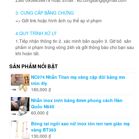
3. CUNG CẤP BẰNG CHỨNG
=> Gởi link hoặc hình ảnh cụ thể sp vi phạm
4.QUY TRÌNH XỬ LÝ
1.Tiếp nhận thông tin 2. xác minh bản quyền 3. Gỡ bỏ sản
phẩm vi phạm trong vòng 24h và gởi thông báo cho bạn sau
khi hoàn tất.
SẢN PHẨM NỔI BẬT
NC074 Nhẫn Titan mạ vàng cặp đôi bảng mo
tròn 4ly
180,000
₫
Nhẫn inox trơn bảng 8mm phong cách Hàn
Quốc N645
60,000
₫
Bông tai ngôi sao nữ inox tòn ten tam giác mạ
vàng BT363
130,000
₫