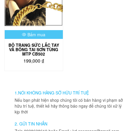
Bấm mua
BỘ TRANG SỨC LẮC TAY
VÀ BÔNG TAI SƠN TÙNG
MTP CB502
199,000
₫
1.NÓI KHÔNG HÀNG SỠ HỮU TRÍ TUỆ
Nếu bạn phát hiện shop chúng tôi có bán hàng vi phạm sở
hữu trí tuệ, thiết kế hãy thông báo ngay để chúng tôi xử lý
kịp thời
2. GỬI TIN NHẮN
Zalo 0938638619 hoặc Email : kd.congsang@gmail.com