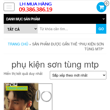
Skip
0
to
Toggle
the
navigation
content
DANH MỤC SẢN PHẨM
GO
TRANG CHỦ
» SẢN PHẨM ĐƯỢC GẮN THẺ “PHỤ KIỆN SƠN
TÙNG MTP”
phụ kiện sơn tùng mtp
Hiển thị kết quả duy nhất
CB502-056GS