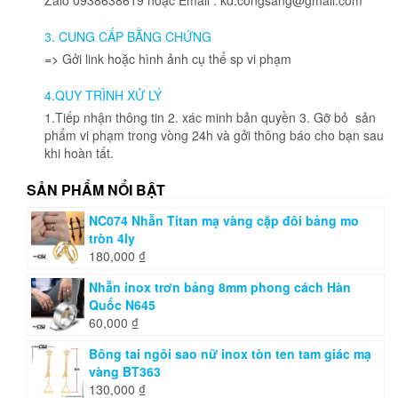
3. CUNG CẤP BẰNG CHỨNG
=> Gởi link hoặc hình ảnh cụ thể sp vi phạm
4.QUY TRÌNH XỬ LÝ
1.Tiếp nhận thông tin 2. xác minh bản quyền 3. Gỡ bỏ sản
phẩm vi phạm trong vòng 24h và gởi thông báo cho bạn sau
khi hoàn tất.
SẢN PHẨM NỔI BẬT
NC074 Nhẫn Titan mạ vàng cặp đôi bảng mo
tròn 4ly
180,000
₫
Nhẫn inox trơn bảng 8mm phong cách Hàn
Quốc N645
60,000
₫
Bông tai ngôi sao nữ inox tòn ten tam giác mạ
vàng BT363
130,000
₫