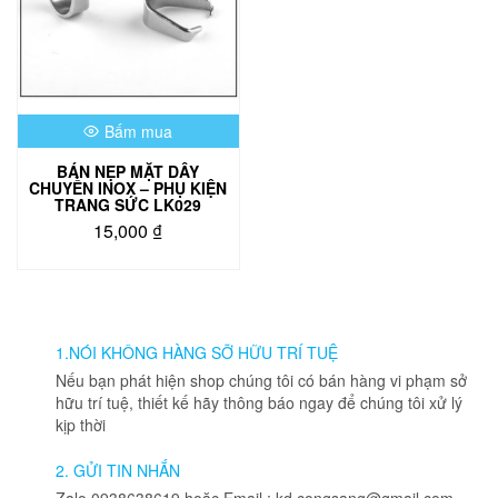
Bấm mua
BÁN NẸP MẶT DÂY
CHUYỀN INOX – PHỤ KIỆN
TRANG SỨC LK029
15,000
₫
1.NÓI KHÔNG HÀNG SỠ HỮU TRÍ TUỆ
Nếu bạn phát hiện shop chúng tôi có bán hàng vi phạm sở
hữu trí tuệ, thiết kế hãy thông báo ngay để chúng tôi xử lý
kịp thời
2. GỬI TIN NHẮN
Zalo 0938638619 hoặc Email : kd.congsang@gmail.com