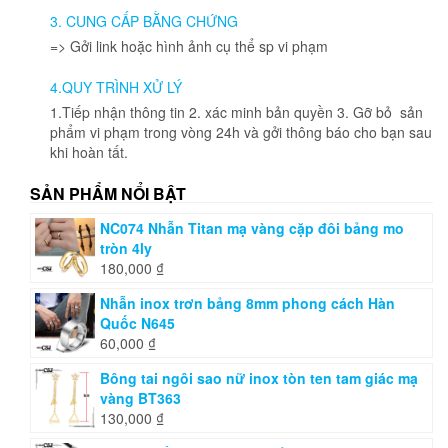
3. CUNG CẤP BẰNG CHỨNG
=> Gởi link hoặc hình ảnh cụ thể sp vi phạm
4.QUY TRÌNH XỬ LÝ
1.Tiếp nhận thông tin 2. xác minh bản quyền 3. Gỡ bỏ sản
phẩm vi phạm trong vòng 24h và gởi thông báo cho bạn sau
khi hoàn tất.
SẢN PHẨM NỔI BẬT
NC074 Nhẫn Titan mạ vàng cặp đôi bảng mo
tròn 4ly
180,000
₫
Nhẫn inox trơn bảng 8mm phong cách Hàn
Quốc N645
60,000
₫
Bông tai ngôi sao nữ inox tòn ten tam giác mạ
vàng BT363
130,000
₫