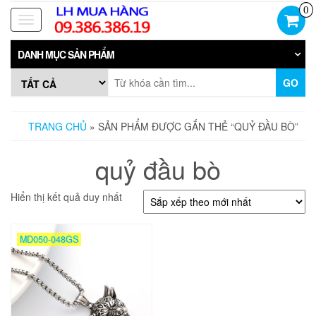
Skip
0
to
Toggle
the
navigation
content
DANH MỤC SẢN PHẨM
GO
TRANG CHỦ
» SẢN PHẨM ĐƯỢC GẮN THẺ “QUỶ ĐẦU BÒ”
quỷ đầu bò
Hiển thị kết quả duy nhất
MD050-048GS