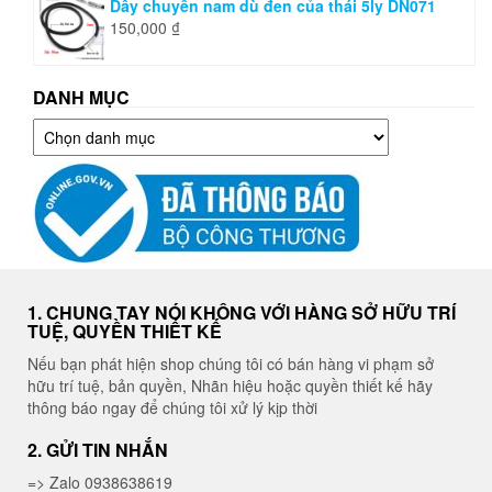
Dây chuyền nam dù đen của thái 5ly DN071
150,000
₫
DANH MỤC
Danh
mục
1. CHUNG TAY NÓI KHÔNG VỚI HÀNG SỞ HỮU TRÍ
TUỆ, QUYỀN THIẾT KẾ
Nếu bạn phát hiện shop chúng tôi có bán hàng vi phạm sở
hữu trí tuệ, bản quyền, Nhãn hiệu hoặc quyền thiết kế hãy
thông báo ngay để chúng tôi xử lý kịp thời
2. GỬI TIN NHẮN
=> Zalo 0938638619