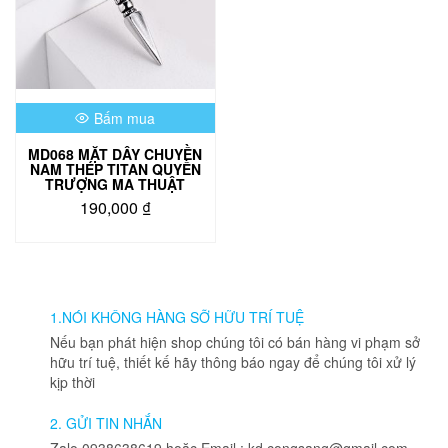
Bấm mua
MD068 MẶT DÂY CHUYỀN
NAM THÉP TITAN QUYỀN
TRƯỢNG MA THUẬT
190,000
₫
1.NÓI KHÔNG HÀNG SỠ HỮU TRÍ TUỆ
Nếu bạn phát hiện shop chúng tôi có bán hàng vi phạm sở
hữu trí tuệ, thiết kế hãy thông báo ngay để chúng tôi xử lý
kịp thời
2. GỬI TIN NHẮN
Zalo 0938638619 hoặc Email : kd.congsang@gmail.com