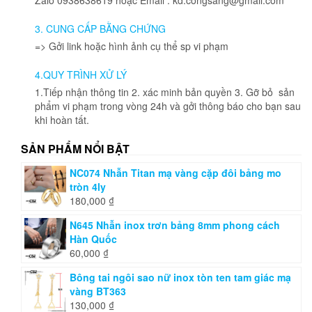
3. CUNG CẤP BẰNG CHỨNG
=> Gởi link hoặc hình ảnh cụ thể sp vi phạm
4.QUY TRÌNH XỬ LÝ
1.Tiếp nhận thông tin 2. xác minh bản quyền 3. Gỡ bỏ sản
phẩm vi phạm trong vòng 24h và gởi thông báo cho bạn sau
khi hoàn tất.
SẢN PHẨM NỔI BẬT
NC074 Nhẫn Titan mạ vàng cặp đôi bảng mo
tròn 4ly
180,000
₫
N645 Nhẫn inox trơn bảng 8mm phong cách
Hàn Quốc
60,000
₫
Bông tai ngôi sao nữ inox tòn ten tam giác mạ
vàng BT363
130,000
₫