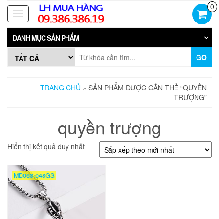
Skip
0
to
Toggle
the
navigation
content
DANH MỤC SẢN PHẨM
GO
TRANG CHỦ
» SẢN PHẨM ĐƯỢC GẮN THẺ “QUYỀN
TRƯỢNG”
quyền trượng
Hiển thị kết quả duy nhất
MD068-048GS