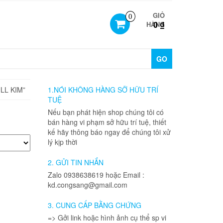
GIỎ
0
0 ₫
HÀNG
GO
LL KIM”
1.NÓI KHÔNG HÀNG SỠ HỮU TRÍ
TUỆ
Nếu bạn phát hiện shop chúng tôi có
bán hàng vi phạm sở hữu trí tuệ, thiết
kế hãy thông báo ngay để chúng tôi xử
lý kịp thời
2. GỬI TIN NHẮN
Zalo 0938638619 hoặc Email :
kd.congsang@gmail.com
3. CUNG CẤP BẰNG CHỨNG
=> Gởi link hoặc hình ảnh cụ thể sp vi