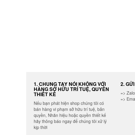
được
chọn
trên
trang
sản
phẩm
1. CHUNG TAY NÓI KHÔNG VỚI
2. GỬ
HÀNG SỞ HỮU TRÍ TUỆ, QUYỀN
=> Zal
THIẾT KẾ
=> Ema
Nếu bạn phát hiện shop chúng tôi có
bán hàng vi phạm sở hữu trí tuệ, bản
quyền, Nhãn hiệu hoặc quyền thiết kế
hãy thông báo ngay để chúng tôi xử lý
kịp thời