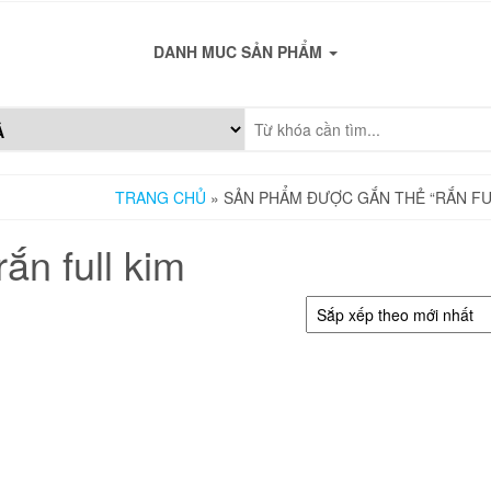
DANH MUC SẢN PHẨM
TRANG CHỦ
» SẢN PHẨM ĐƯỢC GẮN THẺ “RẮN FU
rắn full kim