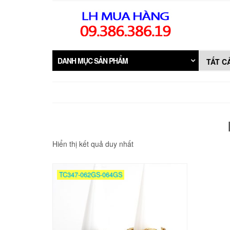
Skip
to
the
content
DANH MỤC SẢN PHẨM
Hiển thị kết quả duy nhất
TC347-062GS-064GS