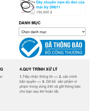
Dây chuyền nam dù đen của
thái 5ly DN071
150,000
₫
DANH MỤC
Danh
mục
NG
4.QUY TRÌNH XỬ LÝ
vi
1.
Tiếp nhận thông tin =>
2.
xác minh
bản quyền =>
3.
Gỡ bỏ sản phẩm vi
phạm trong vòng 24h và gởi thông báo
cho bạn sau khi hoàn tất.