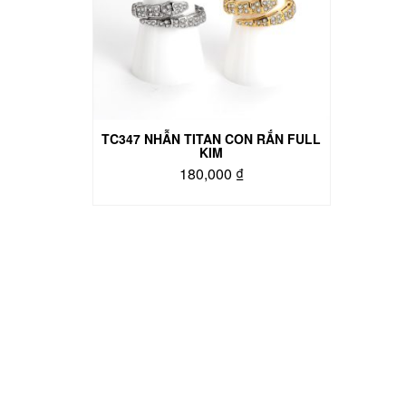
TC347 NHẪN TITAN CON RẮN FULL
KIM
180,000
₫
Sản
phẩm
này
có
nhiều
biến
thể.
Các
tùy
chọn
có
thể