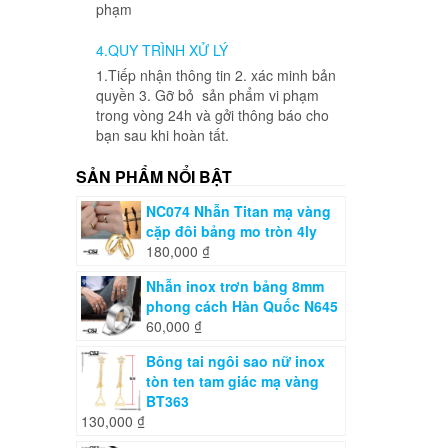
phạm
4.QUY TRÌNH XỬ LÝ
1.Tiếp nhận thông tin 2. xác minh bản
quyền 3. Gỡ bỏ sản phẩm vi phạm
trong vòng 24h và gởi thông báo cho
bạn sau khi hoàn tất.
SẢN PHẨM NỔI BẬT
NC074 Nhẫn Titan mạ vàng
cặp đôi bảng mo tròn 4ly
180,000
₫
Nhẫn inox trơn bảng 8mm
phong cách Hàn Quốc N645
60,000
₫
Bông tai ngôi sao nữ inox
tòn ten tam giác mạ vàng
BT363
130,000
₫