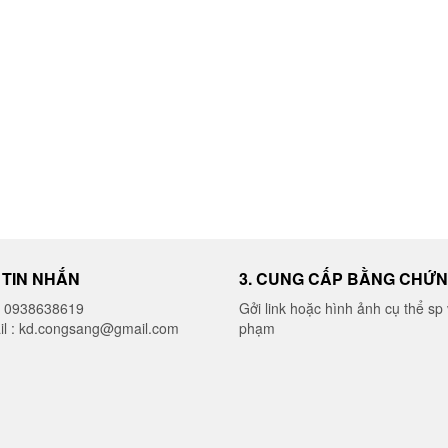
I TIN NHẮN
3. CUNG CẤP BẰNG CHỨ
o 0938638619
Gởi link hoặc hình ảnh cụ thể sp 
il : kd.congsang@gmail.com
phạm