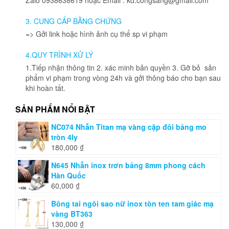
3. CUNG CẤP BẰNG CHỨNG
=> Gởi link hoặc hình ảnh cụ thể sp vi phạm
4.QUY TRÌNH XỬ LÝ
1.Tiếp nhận thông tin 2. xác minh bản quyền 3. Gỡ bỏ sản
phẩm vi phạm trong vòng 24h và gởi thông báo cho bạn sau
khi hoàn tất.
SẢN PHẨM NỔI BẬT
NC074 Nhẫn Titan mạ vàng cặp đôi bảng mo
tròn 4ly
180,000
₫
N645 Nhẫn inox trơn bảng 8mm phong cách
Hàn Quốc
60,000
₫
Bông tai ngôi sao nữ inox tòn ten tam giác mạ
vàng BT363
130,000
₫