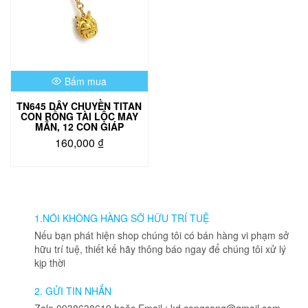
Bấm mua
TN645 DÂY CHUYỀN TITAN
CON RỒNG TÀI LỘC MAY
MẮN, 12 CON GIÁP
160,000
₫
1.NÓI KHÔNG HÀNG SỠ HỮU TRÍ TUỆ
Nếu bạn phát hiện shop chúng tôi có bán hàng vi phạm sở
hữu trí tuệ, thiết kế hãy thông báo ngay để chúng tôi xử lý
kịp thời
2. GỬI TIN NHẮN
Zalo 0938638619 hoặc Email : kd.congsang@gmail.com