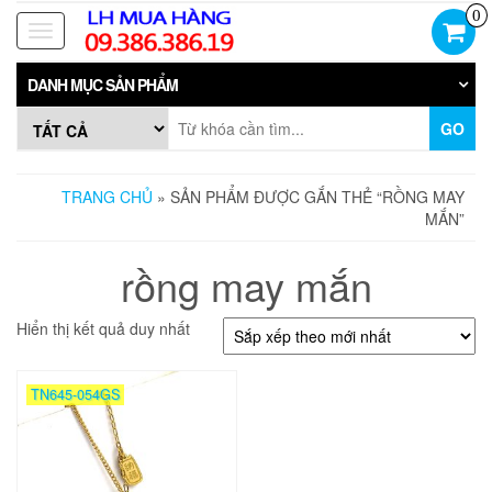
Skip
0
to
Toggle
the
navigation
content
DANH MỤC SẢN PHẨM
GO
TRANG CHỦ
» SẢN PHẨM ĐƯỢC GẮN THẺ “RỒNG MAY
MẮN”
rồng may mắn
Hiển thị kết quả duy nhất
TN645-054GS