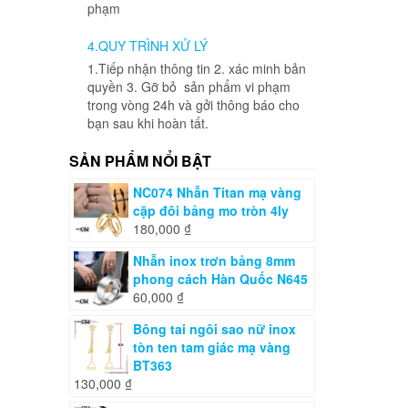
phạm
4.QUY TRÌNH XỬ LÝ
1.Tiếp nhận thông tin 2. xác minh bản
quyền 3. Gỡ bỏ sản phẩm vi phạm
trong vòng 24h và gởi thông báo cho
bạn sau khi hoàn tất.
SẢN PHẨM NỔI BẬT
NC074 Nhẫn Titan mạ vàng
cặp đôi bảng mo tròn 4ly
180,000
₫
Nhẫn inox trơn bảng 8mm
phong cách Hàn Quốc N645
60,000
₫
Bông tai ngôi sao nữ inox
tòn ten tam giác mạ vàng
BT363
130,000
₫