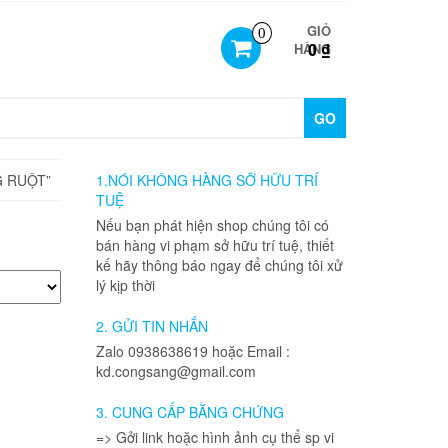
GIỎ
0
0 ₫
HÀNG
GO
 RUỘT”
1.NÓI KHÔNG HÀNG SỠ HỮU TRÍ
TUỆ
Nếu bạn phát hiện shop chúng tôi có
bán hàng vi phạm sở hữu trí tuệ, thiết
kế hãy thông báo ngay để chúng tôi xử
lý kịp thời
2. GỬI TIN NHẮN
Zalo 0938638619 hoặc Email :
kd.congsang@gmail.com
3. CUNG CẤP BẰNG CHỨNG
=> Gởi link hoặc hình ảnh cụ thể sp vi