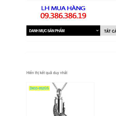
Skip
to
the
content
DANH MỤC SẢN PHẨM
Hiển thị kết quả duy nhất
D633-052GS