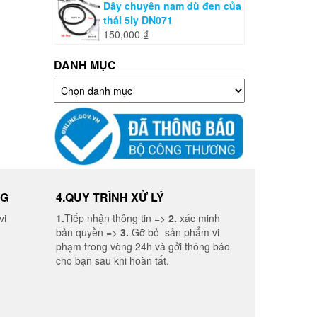
Dây chuyền nam dù đen của
thái 5ly DN071
150,000
₫
DANH MỤC
Danh
mục
NG
4.QUY TRÌNH XỬ LÝ
vi
1.
Tiếp nhận thông tin =>
2.
xác minh
bản quyền =>
3.
Gỡ bỏ sản phẩm vi
phạm trong vòng 24h và gởi thông báo
cho bạn sau khi hoàn tất.