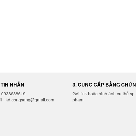
I TIN NHẮN
3. CUNG CẤP BẰNG CHỨ
o 0938638619
Gởi link hoặc hình ảnh cụ thể sp 
il : kd.congsang@gmail.com
phạm