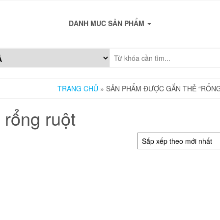
DANH MUC SẢN PHẨM
TRANG CHỦ
» SẢN PHẨM ĐƯỢC GẮN THẺ “RỔNG
rổng ruột