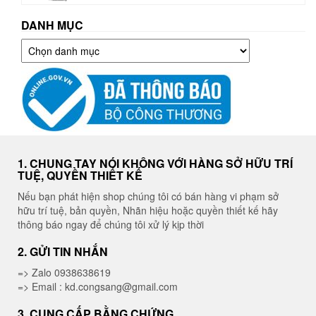
DANH MỤC
Danh
mục
1. CHUNG TAY NÓI KHÔNG VỚI HÀNG SỞ HỮU TRÍ
TUỆ, QUYỀN THIẾT KẾ
Nếu bạn phát hiện shop chúng tôi có bán hàng vi phạm sở
hữu trí tuệ, bản quyền, Nhãn hiệu hoặc quyền thiết kế hãy
thông báo ngay để chúng tôi xử lý kịp thời
2. GỬI TIN NHẮN
=> Zalo 0938638619
=> Email : kd.congsang@gmail.com
3. CUNG CẤP BẰNG CHỨNG