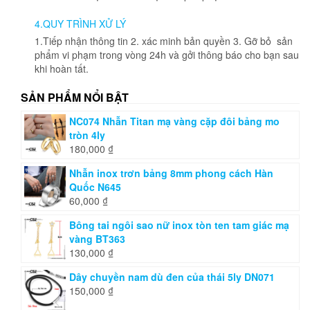
4.QUY TRÌNH XỬ LÝ
1.Tiếp nhận thông tin 2. xác minh bản quyền 3. Gỡ bỏ sản
phẩm vi phạm trong vòng 24h và gởi thông báo cho bạn sau
khi hoàn tất.
SẢN PHẨM NỔI BẬT
NC074 Nhẫn Titan mạ vàng cặp đôi bảng mo
tròn 4ly
180,000
₫
Nhẫn inox trơn bảng 8mm phong cách Hàn
Quốc N645
60,000
₫
Bông tai ngôi sao nữ inox tòn ten tam giác mạ
vàng BT363
130,000
₫
Dây chuyền nam dù đen của thái 5ly DN071
150,000
₫