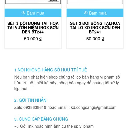
Bấm mua
Bấm mua
SÉT 3 ĐÔI BÔNG TAI, HOA
SÉT 3 ĐÔI BÔNG TAI,HOA
TAI VƯƠN NIỆM INOX SƠN
TAI LO XO INOX SƠN ĐEN
ĐEN BT244
BT241
50,000
₫
50,000
₫
1.NÓI KHÔNG HÀNG SỠ HỮU TRÍ TUỆ
Nếu bạn phát hiện shop chúng tôi có bán hàng vi phạm sở
hữu trí tuệ, thiết kế hãy thông báo ngay để chúng tôi xử lý
kịp thời
2. GỬI TIN NHẮN
Zalo 0938638619 hoặc Email : kd.congsang@gmail.com
3. CUNG CẤP BẰNG CHỨNG
=> Gởi link hoặc hình ảnh cụ thể sp vi phạm