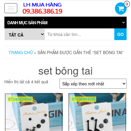
Skip
0
to
Toggle
the
navigation
content
DANH MỤC SẢN PHẨM
GO
TRANG CHỦ
» SẢN PHẨM ĐƯỢC GẮN THẺ “SET BÔNG TAI”
set bông tai
Đã
Hiển thị tất cả 4 kết quả
sắp
xếp
theo
BT240-015GS
BT138-015GS
mới
nhất