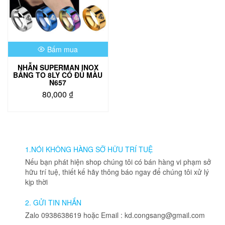
Bấm mua
NHẪN SUPERMAN INOX
BẢNG TO 8LY CÓ ĐỦ MÀU
N657
80,000
₫
1.NÓI KHÔNG HÀNG SỠ HỮU TRÍ TUỆ
Nếu bạn phát hiện shop chúng tôi có bán hàng vi phạm sở
hữu trí tuệ, thiết kế hãy thông báo ngay để chúng tôi xử lý
kịp thời
2. GỬI TIN NHẮN
Zalo 0938638619 hoặc Email : kd.congsang@gmail.com