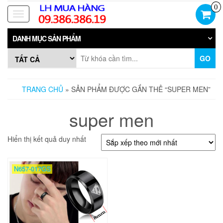
Skip
0
to
Toggle
the
navigation
content
DANH MỤC SẢN PHẨM
GO
TRANG CHỦ
» SẢN PHẨM ĐƯỢC GẮN THẺ “SUPER MEN”
super men
Hiển thị kết quả duy nhất
N657-017GS