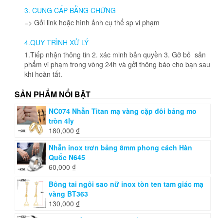
3. CUNG CẤP BẰNG CHỨNG
=> Gởi link hoặc hình ảnh cụ thể sp vi phạm
4.QUY TRÌNH XỬ LÝ
1.Tiếp nhận thông tin 2. xác minh bản quyền 3. Gỡ bỏ sản
phẩm vi phạm trong vòng 24h và gởi thông báo cho bạn sau
khi hoàn tất.
SẢN PHẨM NỔI BẬT
NC074 Nhẫn Titan mạ vàng cặp đôi bảng mo
tròn 4ly
180,000
₫
Nhẫn inox trơn bảng 8mm phong cách Hàn
Quốc N645
60,000
₫
Bông tai ngôi sao nữ inox tòn ten tam giác mạ
vàng BT363
130,000
₫