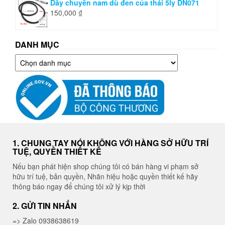
Dây chuyền nam dù đen của thái 5ly DN071
150,000
₫
DANH MỤC
Danh
mục
1. CHUNG TAY NÓI KHÔNG VỚI HÀNG SỞ HỮU TRÍ
TUỆ, QUYỀN THIẾT KẾ
Nếu bạn phát hiện shop chúng tôi có bán hàng vi phạm sở
hữu trí tuệ, bản quyền, Nhãn hiệu hoặc quyền thiết kế hãy
thông báo ngay để chúng tôi xử lý kịp thời
2. GỬI TIN NHẮN
=> Zalo 0938638619