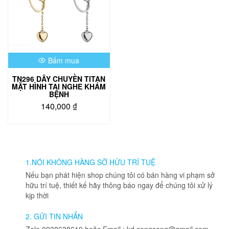
Bấm mua
TN296 DÂY CHUYỀN TITAN
MẶT HÌNH TAI NGHE KHÁM
BỆNH
140,000
₫
Sản
phẩm
này
có
nhiều
1.NÓI KHÔNG HÀNG SỠ HỮU TRÍ TUỆ
biến
Nếu bạn phát hiện shop chúng tôi có bán hàng vi phạm sở
thể.
hữu trí tuệ, thiết kế hãy thông báo ngay để chúng tôi xử lý
Các
kịp thời
tùy
chọn
2. GỬI TIN NHẮN
có
Zalo 0938638619 hoặc Email : kd.congsang@gmail.com