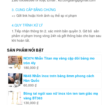
thể
được
3. CUNG CẤP BẰNG CHỨNG
chọn
=> Gởi link hoặc hình ảnh cụ thể sp vi phạm
trên
trang
4.QUY TRÌNH XỬ LÝ
sản
phẩm
1.Tiếp nhận thông tin 2. xác minh bản quyền 3. Gỡ bỏ sản
phẩm vi phạm trong vòng 24h và gởi thông báo cho bạn sau
khi hoàn tất.
SẢN PHẨM NỔI BẬT
NC074 Nhẫn Titan mạ vàng cặp đôi bảng mo
tròn 4ly
180,000
₫
N645 Nhẫn inox trơn bảng 8mm phong cách
Hàn Quốc
60,000
₫
Bông tai ngôi sao nữ inox tòn ten tam giác mạ
vàng BT363
130,000
₫