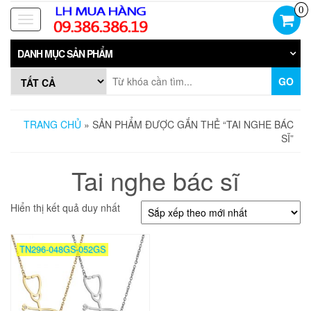
Skip
0
to
Toggle
the
navigation
content
DANH MỤC SẢN PHẨM
GO
TRANG CHỦ
» SẢN PHẨM ĐƯỢC GẮN THẺ “TAI NGHE BÁC
SĨ”
Tai nghe bác sĩ
Hiển thị kết quả duy nhất
TN296-048GS-052GS