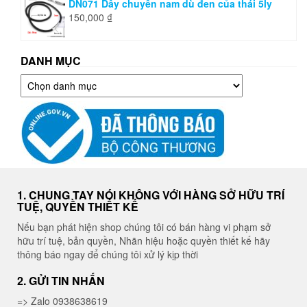
DN071 Dây chuyền nam dù đen của thái 5ly
150,000
₫
DANH MỤC
Danh
mục
1. CHUNG TAY NÓI KHÔNG VỚI HÀNG SỞ HỮU TRÍ
TUỆ, QUYỀN THIẾT KẾ
Nếu bạn phát hiện shop chúng tôi có bán hàng vi phạm sở
hữu trí tuệ, bản quyền, Nhãn hiệu hoặc quyền thiết kế hãy
thông báo ngay để chúng tôi xử lý kịp thời
2. GỬI TIN NHẮN
=> Zalo 0938638619