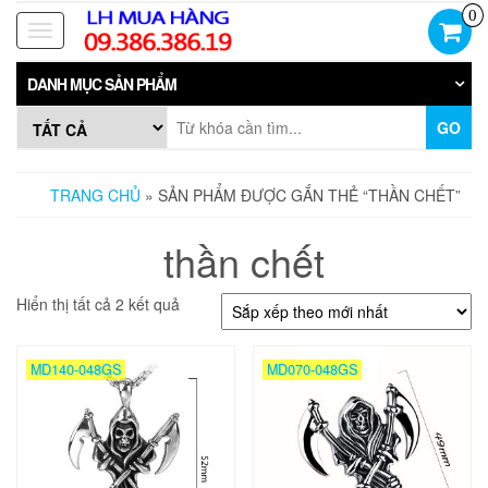
Skip
0
to
Toggle
the
navigation
content
DANH MỤC SẢN PHẨM
GO
TRANG CHỦ
» SẢN PHẨM ĐƯỢC GẮN THẺ “THẦN CHẾT”
thần chết
Đã
Hiển thị tất cả 2 kết quả
sắp
xếp
theo
MD140-048GS
MD070-048GS
mới
nhất