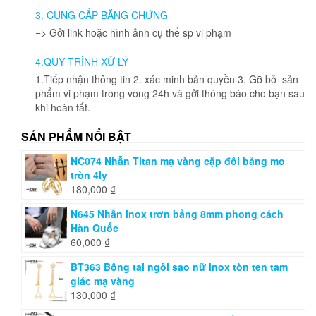
3. CUNG CẤP BẰNG CHỨNG
=> Gởi link hoặc hình ảnh cụ thể sp vi phạm
4.QUY TRÌNH XỬ LÝ
1.Tiếp nhận thông tin 2. xác minh bản quyền 3. Gỡ bỏ sản
phẩm vi phạm trong vòng 24h và gởi thông báo cho bạn sau
khi hoàn tất.
SẢN PHẨM NỔI BẬT
NC074 Nhẫn Titan mạ vàng cặp đôi bảng mo
tròn 4ly
180,000
₫
N645 Nhẫn inox trơn bảng 8mm phong cách
Hàn Quốc
60,000
₫
BT363 Bông tai ngôi sao nữ inox tòn ten tam
giác mạ vàng
130,000
₫