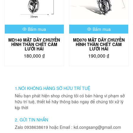
Bấm mua
Bấm mua
MD140 MẶT DÂY CHUYỀN
MD070 MẶT DÂY CHUYỀN
HÌNH THẦN CHẾT CẦM
HÌNH THẦN CHẾT CẦM
LƯỠI HÁI
LƯỠI HÁI
180,000
₫
190,000
₫
1.NÓI KHÔNG HÀNG SỠ HỮU TRÍ TUỆ
Nếu bạn phát hiện shop chúng tôi có bán hàng vi phạm sở
hữu trí tuệ, thiết kế hãy thông báo ngay để chúng tôi xử lý
kịp thời
2. GỬI TIN NHẮN
Zalo 0938638619 hoặc Email : kd.congsang@gmail.com