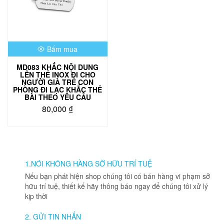
Bấm mua
MD083 KHẮC NỘI DUNG
LÊN THẺ INOX ĐI CHO
NGƯỜI GIÀ TRẺ CON
PHÒNG ĐI LẠC KHẮC THẺ
BÀI THEO YÊU CẦU
80,000
₫
1.NÓI KHÔNG HÀNG SỠ HỮU TRÍ TUỆ
Nếu bạn phát hiện shop chúng tôi có bán hàng vi phạm sở
hữu trí tuệ, thiết kế hãy thông báo ngay để chúng tôi xử lý
kịp thời
2. GỬI TIN NHẮN