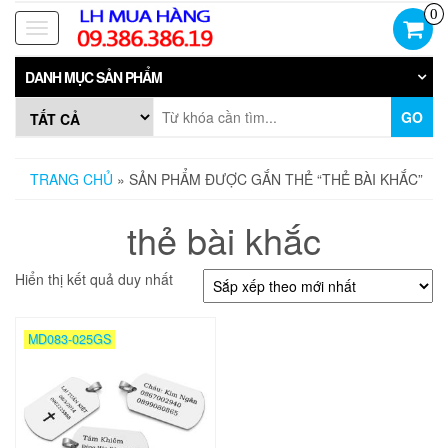
Skip
0
to
Toggle
the
navigation
content
DANH MỤC SẢN PHẨM
GO
TRANG CHỦ
» SẢN PHẨM ĐƯỢC GẮN THẺ “THẺ BÀI KHẮC”
thẻ bài khắc
Hiển thị kết quả duy nhất
MD083-025GS