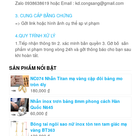
Zalo 0938638619 hoặc Email : kd.congsang@gmail.com
3. CUNG CẤP BẰNG CHỨNG
=> Gởi link hoặc hình ảnh cụ thể sp vi phạm
4.QUY TRÌNH XỬ LÝ
1.Tiếp nhận thông tin 2. xác minh bản quyền 3. Gỡ bỏ sản
phẩm vi phạm trong vòng 24h và gởi thông báo cho bạn sau
khi hoàn tất.
SẢN PHẨM NỔI BẬT
NC074 Nhẫn Titan mạ vàng cặp đôi bảng mo
tròn 4ly
180,000
₫
Nhẫn inox trơn bảng 8mm phong cách Hàn
Quốc N645
60,000
₫
Bông tai ngôi sao nữ inox tòn ten tam giác mạ
vàng BT363
130,000
₫